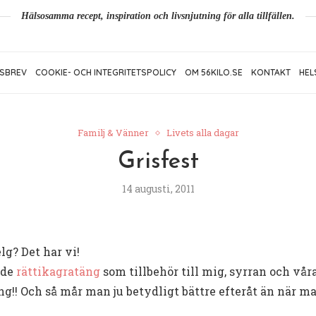
Hälsosamma recept, inspiration och livsnjutning för alla tillfällen.
SBREV
COOKIE- OCH INTEGRITETSPOLICY
OM 56KILO.SE
KONTAKT
HEL
Familj & Vänner
Livets alla dagar
Grisfest
14 augusti, 2011
elg? Det har vi!
orde
rättikagratäng
som tillbehör till mig, syrran och våra
äng!! Och så mår man ju betydligt bättre efteråt än när m