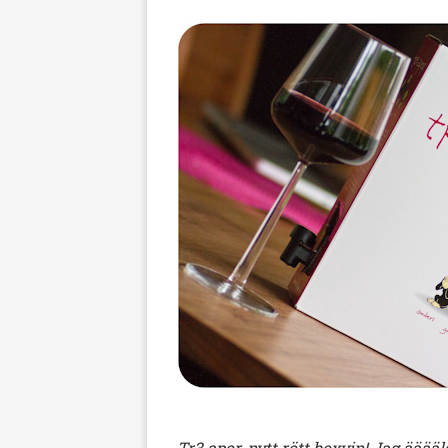
Tr3 apor, nytt rött boxvin! Jag ääää