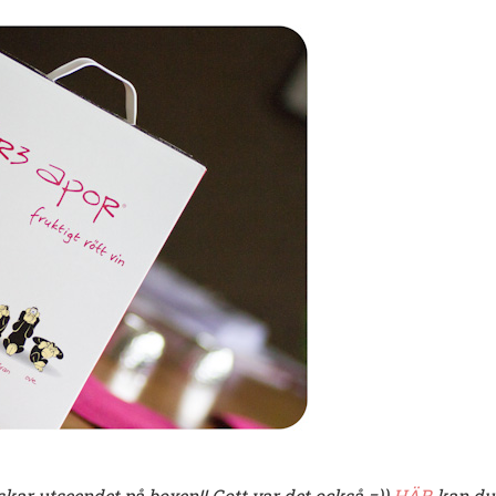
lskar utseendet på boxen!! Gott var det också =))
HÄR
kan du 