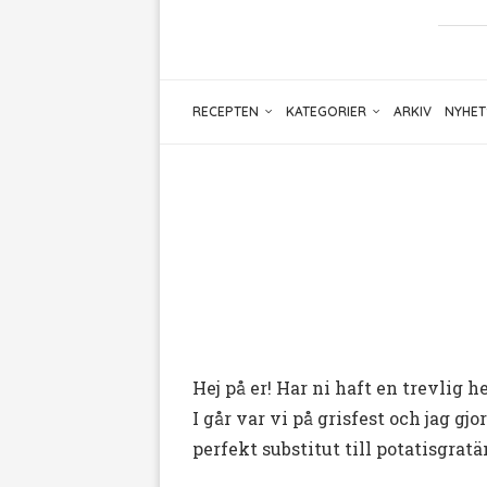
RECEPTEN
KATEGORIER
ARKIV
NYHET
Hej på er! Har ni haft en trevlig h
I går var vi på grisfest och jag gj
perfekt substitut till potatisgrat