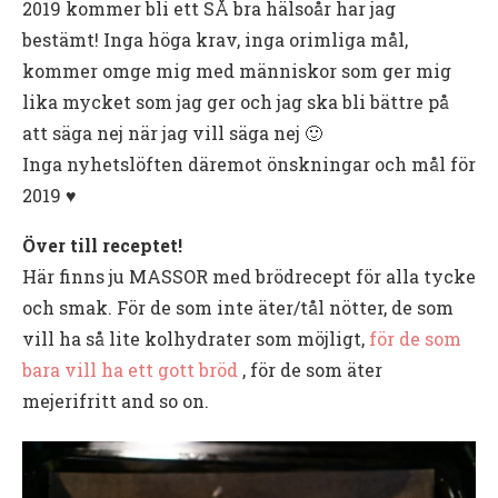
2019 kommer bli ett SÅ bra hälsoår har jag
bestämt! Inga höga krav, inga orimliga mål,
kommer omge mig med människor som ger mig
lika mycket som jag ger och jag ska bli bättre på
att säga nej när jag vill säga nej 🙂
Inga nyhetslöften däremot önskningar och mål för
2019 ♥️
Över till receptet!
Här finns ju MASSOR med brödrecept för alla tycke
och smak. För de som inte äter/tål nötter, de som
vill ha så lite kolhydrater som möjligt,
för de som
bara vill ha ett gott bröd
, för de som äter
mejerifritt and so on.