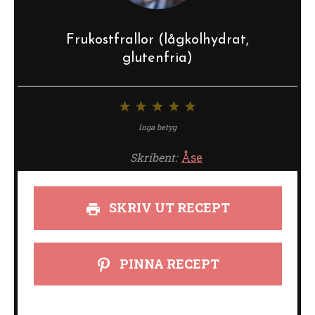
Frukostfrallor (lågkolhydrat,
glutenfria)
1
2
3
4
5
stjärna
stjärnor
stjärnor
stjärnor
stjärnor
Inga betyg
Skribent:
Åse
SKRIV UT RECEPT
PINNA RECEPT