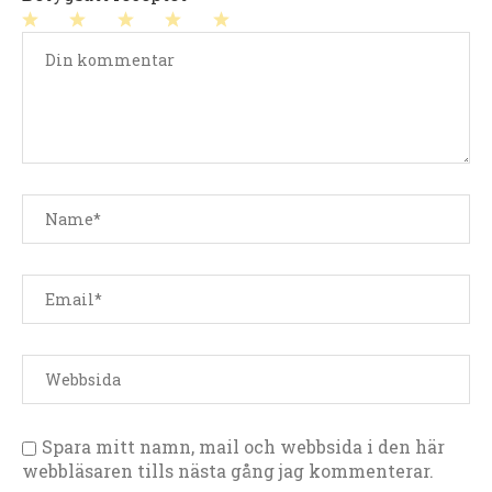
1
2
3
4
5
stjärna
stjärnor
stjärnor
stjärnor
stjärnor
Spara mitt namn, mail och webbsida i den här
webbläsaren tills nästa gång jag kommenterar.