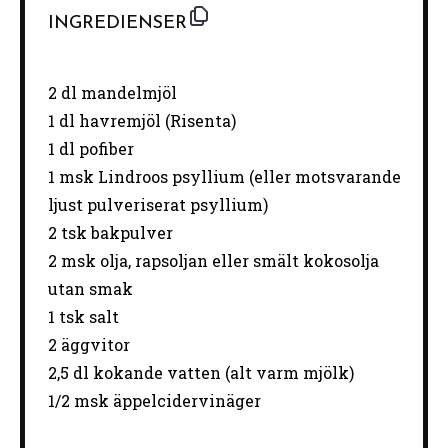
INGREDIENSER
2
dl mandelmjöl
1
dl havremjöl (Risenta)
1
dl pofiber
1
msk Lindroos psyllium (eller motsvarande
ljust pulveriserat psyllium)
2 tsk bakpulver
2
msk olja, rapsoljan eller smält kokosolja
utan smak
1
tsk salt
2
äggvitor
2
,5 dl kokande vatten (alt varm mjölk)
1/2
msk äppelcidervinäger