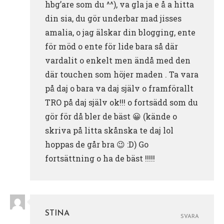
hbg’are som du ^^), va gla ja e å a hitta
din sia, du gör underbar mad jisses
amalia, o jag älskar din blogging, ente
för möd o ente för lide bara så där
vardalit o enkelt men ändå med den
där touchen som höjer maden . Ta vara
på daj o bara va daj själv o framförallt
TRO på daj själv ok!!! o fortsädd som du
gör för då bler de bäst 😀 (kände o
skriva på litta skånska te daj lol
hoppas de går bra 😉 :D) Go
fortsättning o ha de bäst !!!!!
STINA
SVARA