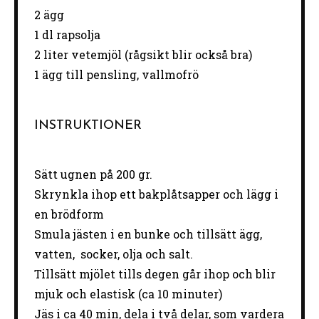
2
ägg
1
dl rapsolja
2
liter vetemjöl (rågsikt blir också bra)
1
ägg till pensling, vallmofrö
INSTRUKTIONER
Sätt ugnen på 200 gr.
Skrynkla ihop ett bakplåtsapper och lägg i
en brödform
Smula jästen i en bunke och tillsätt ägg,
vatten, socker, olja och salt.
Tillsätt mjölet tills degen går ihop och blir
mjuk och elastisk (ca 10 minuter)
Jäs i ca 40 min, dela i två delar, som vardera