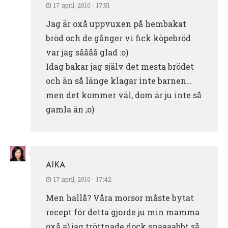
17 april, 2010 - 17:51
Jag är oxå uppvuxen på hembakat
bröd och de gånger vi fick köpebröd
var jag såååå glad :o)
Idag bakar jag själv det mesta brödet
och än så länge klagar inte barnen…
men det kommer väl, dom är ju inte så
gamla än ;o)
AIKA
17 april, 2010 - 17:42
Men hallå? Våra morsor måste bytat
recept för detta gjorde ju min mamma
oxå =) jag tröttnade dock snaaaabbt så