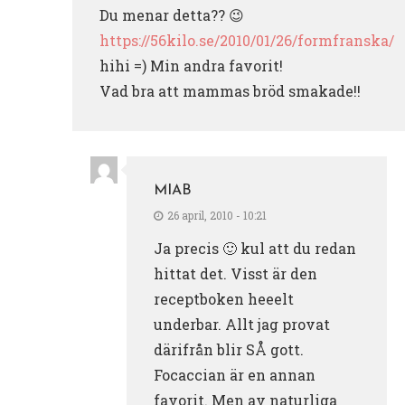
Du menar detta?? 😉
https://56kilo.se/2010/01/26/formfranska/
hihi =) Min andra favorit!
Vad bra att mammas bröd smakade!!
MIAB
26 april, 2010 - 10:21
Ja precis 🙂 kul att du redan
hittat det. Visst är den
receptboken heeelt
underbar. Allt jag provat
därifrån blir SÅ gott.
Focaccian är en annan
favorit. Men av naturliga