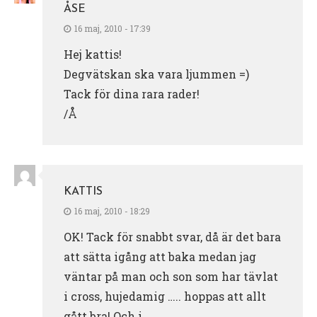
ÅSE
16 maj, 2010 - 17:39
Hej kattis!
Degvätskan ska vara ljummen =)
Tack för dina rara rader!
/Å
KATTIS
16 maj, 2010 - 18:29
OK! Tack för snabbt svar, då är det bara
att sätta igång att baka medan jag
väntar på man och son som har tävlat
i cross, hujedamig ….. hoppas att allt
gått bra! Och i