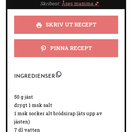
Skribent:
Åses mamma 💕
SKRIV UT RECEPT
PINNA RECEPT
INGREDIENSER
50 g
jäst
drygt
1
msk salt
1
msk socker alt brödsirap (äts upp av
jästen)
7
dl vatten