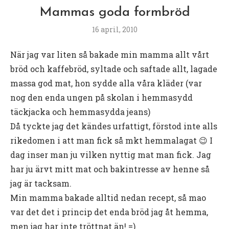
Mammas goda formbröd
16 april, 2010
När jag var liten så bakade min mamma allt vårt
bröd och kaffebröd, syltade och saftade allt, lagade
massa god mat, hon sydde alla våra kläder (var
nog den enda ungen på skolan i hemmasydd
täckjacka och hemmasydda jeans)
Då tyckte jag det kändes urfattigt, förstod inte alls
rikedomen i att man fick så mkt hemmalagat 😉 I
dag inser man ju vilken nyttig mat man fick. Jag
har ju ärvt mitt mat och bakintresse av henne så
jag är tacksam.
Min mamma bakade alltid nedan recept, så mao
var det det i princip det enda bröd jag åt hemma,
men jag har inte tröttnat än! =)