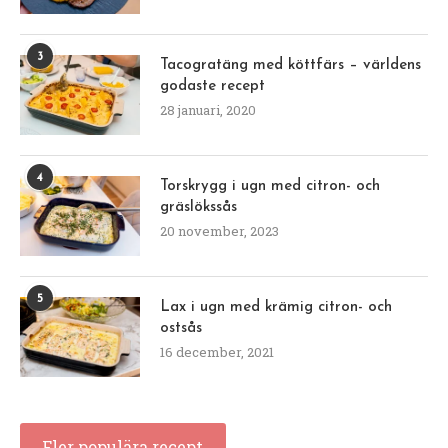
3
Tacogratäng med köttfärs – världens
godaste recept
28 januari, 2020
4
Torskrygg i ugn med citron- och
gräslökssås
20 november, 2023
5
Lax i ugn med krämig citron- och
ostsås
16 december, 2021
Fler populära recept