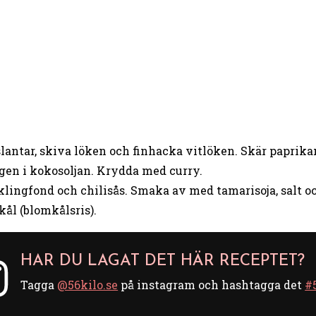
lantar, skiva löken och finhacka vitlöken. Skär paprikan
gen i kokosoljan. Krydda med curry.
cklingfond och chilisås. Smaka av med tamarisoja, salt 
ål (blomkålsris).
HAR DU LAGAT DET HÄR RECEPTET?
Tagga
@56kilo.se
på instagram och hashtagga det
#