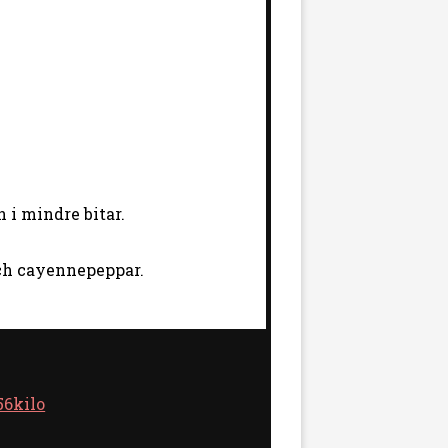
 i mindre bitar.
och cayennepeppar.
56kilo