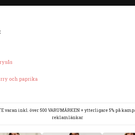
:
rysås
rry och paprika
E varan inkl. över 500 VARUMÄRKEN + ytterligare 5% på kampan
reklamlänkar