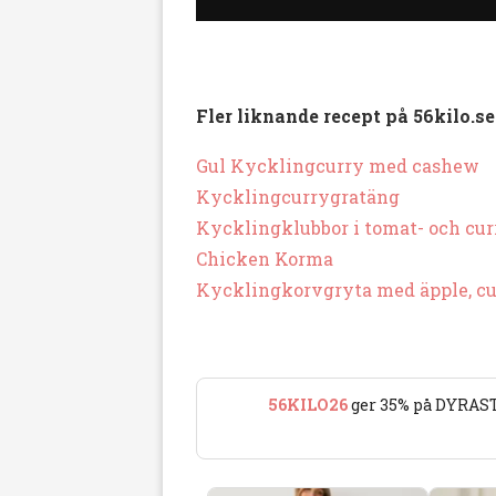
Fler liknande recept på 56kilo.se
Gul Kycklingcurry med cashew
Kycklingcurrygratäng
Kycklingklubbor i tomat- och cur
Chicken Korma
Kycklingkorvgryta med äpple, cu
56KILO26
ger 35% på DYRAST