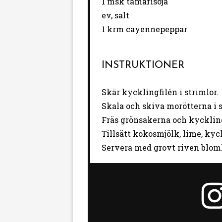
1
msk tamarisoja
ev, salt
1
krm cayennepeppar
INSTRUKTIONER
Skär kycklingfilén i strimlor.
Skala och skiva morötterna i s
Fräs grönsakerna och kycklin
Tillsätt kokosmjölk, lime, ky
Servera med grovt riven blomk