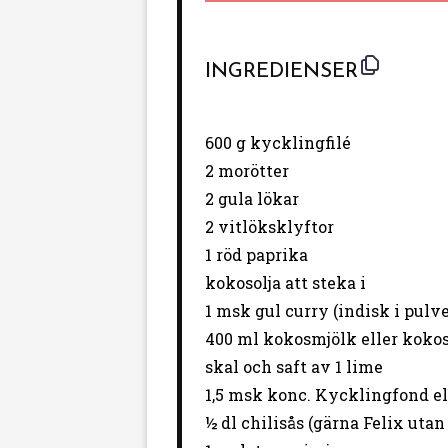
INGREDIENSER
600 g
kycklingfilé
2
morötter
2
gula lökar
2
vitlöksklyftor
1
röd paprika
kokosolja att steka i
1
msk gul curry (indisk i pulve
400
ml kokosmjölk eller koko
skal och saft av 1 lime
1
,5 msk konc. Kycklingfond el
½
dl chilisås (gärna Felix utan