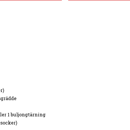
r)
sgrädde
ler 1 buljongtärning
 socker)