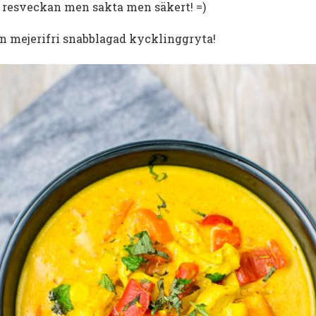
r resveckan men sakta men säkert! =)
en mejerifri snabblagad kycklinggryta!