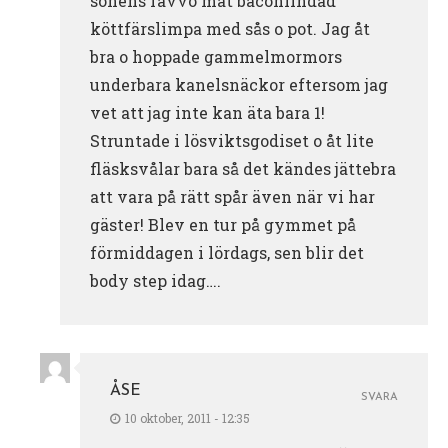
sonens favvo mat baconlindad
köttfärslimpa med sås o pot. Jag åt
bra o hoppade gammelmormors
underbara kanelsnäckor eftersom jag
vet att jag inte kan äta bara 1!
Struntade i lösviktsgodiset o åt lite
fläsksvålar bara så det kändes jättebra
att vara på rätt spår även när vi har
gäster! Blev en tur på gymmet på
förmiddagen i lördags, sen blir det
body step idag….
ÅSE
SVARA
10 oktober, 2011 - 12:35