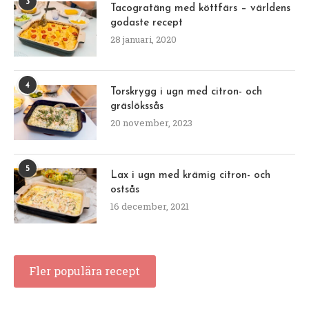
3
Tacogratäng med köttfärs – världens
godaste recept
28 januari, 2020
4
Torskrygg i ugn med citron- och
gräslökssås
20 november, 2023
5
Lax i ugn med krämig citron- och
ostsås
16 december, 2021
Fler populära recept