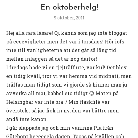
En oktoberhelg!
9 oktober, 2011
Hej alla rara läsare! Oj, känns som jag inte bloggat
på eeeevigheter men det var i torsdags! Hör iofs
inte till vanligheterna att det går så lång tid
mellan inläggen så det är nog därför!
I fredags hade vi en tjejträff ute, var kul! Det blev
en tidig kväll, tror vi var hemma vid midnatt, men
träffas man tidigt som vi gjorde så hinner man ju
avverka all mat, babbel etc tidigt 😉 Maten på
Helsingbar var inte bra :/ Min fläskfilé var
överstekt så jag fick in ny, den var bättre men
ändå inte kanon.
I går slappade jag och min väninna Pia från
Göteborg heeeeeela dagen. Tacos på kvällen och