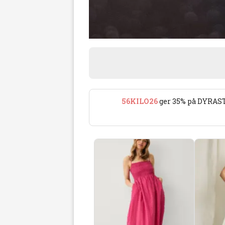
56KILO26
ger 35% på DYRAST