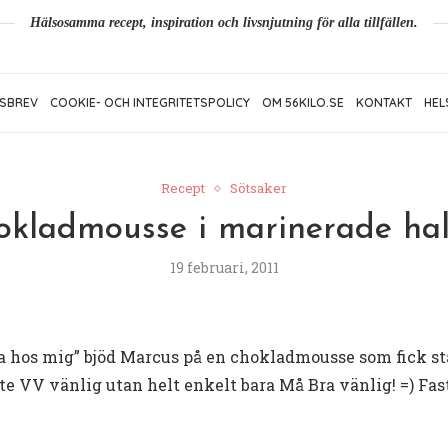
Hälsosamma recept, inspiration och livsnjutning för alla tillfällen.
SBREV
COOKIE- OCH INTEGRITETSPOLICY
OM 56KILO.SE
KONTAKT
HEL
Recept
Sötsaker
okladmousse i marinerade hal
19 februari, 2011
ta hos mig” bjöd Marcus på en chokladmousse som fick s
inte VV vänlig utan helt enkelt bara Må Bra vänlig! =) Fas