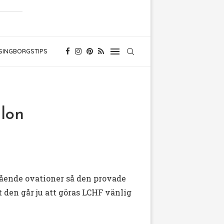
SINGBORGSTIPS
lon
tående ovationer så den provade
t den går ju att göras LCHF vänlig