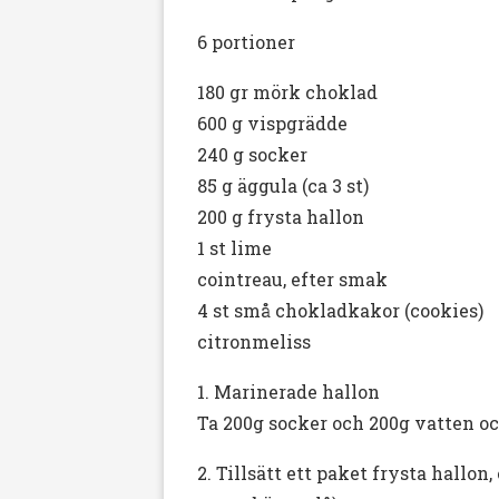
6 portioner
180 gr mörk choklad
600 g vispgrädde
240 g socker
85 g äggula (ca 3 st)
200 g frysta hallon
1 st lime
cointreau, efter smak
4 st små chokladkakor (cookies)
citronmeliss
1. Marinerade hallon
Ta 200g socker och 200g vatten oc
2. Tillsätt ett paket frysta hallo