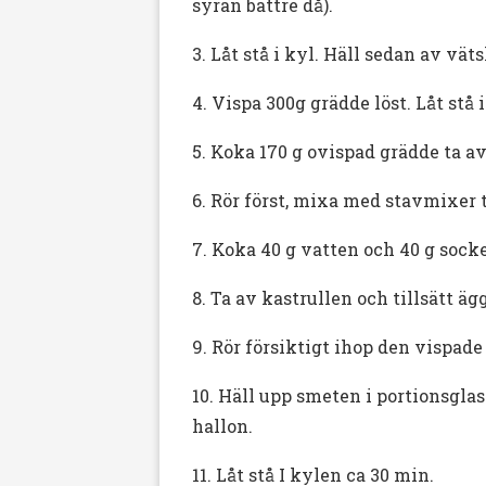
syran bättre då).
3. Låt stå i kyl. Häll sedan av vät
4. Vispa 300g grädde löst. Låt stå i
5. Koka 170 g ovispad grädde ta a
6. Rör först, mixa med stavmixer ti
7. Koka 40 g vatten och 40 g socke
8. Ta av kastrullen och tillsätt äg
9. Rör försiktigt ihop den vispa
10. Häll upp smeten i portionsgla
hallon.
11. Låt stå I kylen ca 30 min.