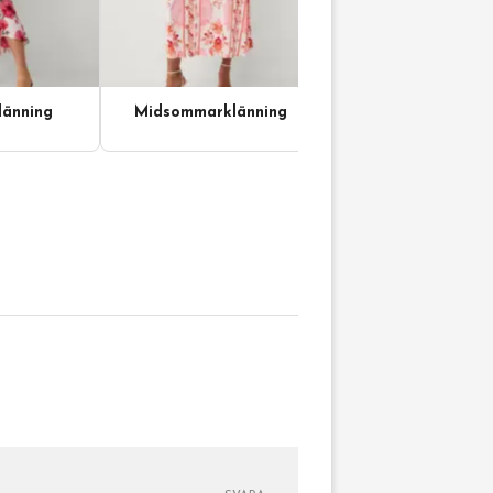
änning
Midsommarklänning