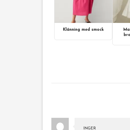
Klänning med smock
Max
bro
INGER