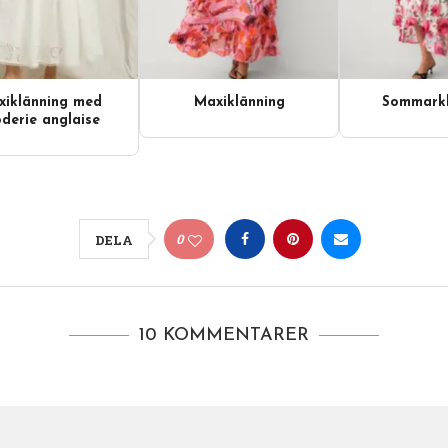
iklänning med
Maxiklänning
Sommarkl
derie anglaise
0
DELA
10 KOMMENTARER