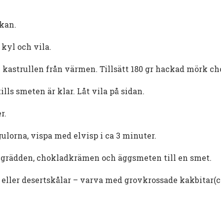
skan.
 kyl och vila.
v kastrullen från värmen. Tillsätt 180 gr hackad mörk ch
lls smeten är klar. Låt vila på sidan.
r.
gulorna, vispa med elvisp i ca 3 minuter.
de grädden, chokladkrämen och äggsmeten till en smet.
s eller desertskålar – varva med grovkrossade kakbitar