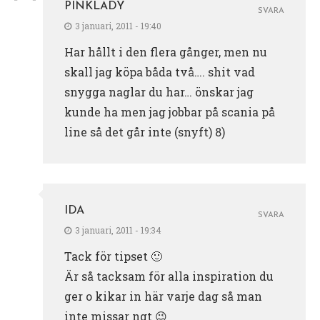
PINKLADY
SVARA
3 januari, 2011 - 19:40
Har hållt i den flera gånger, men nu
skall jag köpa båda två…. shit vad
snygga naglar du har… önskar jag
kunde ha men jag jobbar på scania på
line så det går inte (snyft) 8)
IDA
SVARA
3 januari, 2011 - 19:34
Tack för tipset 🙂
Är så tacksam för alla inspiration du
ger o kikar in här varje dag så man
inte missar ngt 😉