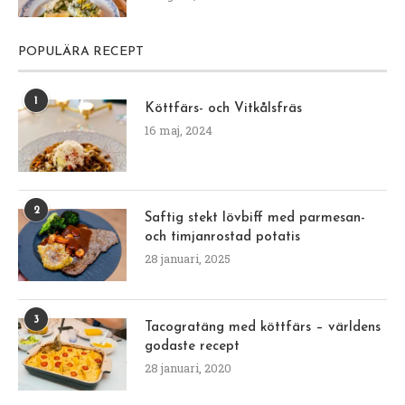
POPULÄRA RECEPT
1
Köttfärs- och Vitkålsfräs
16 maj, 2024
2
Saftig stekt lövbiff med parmesan-
och timjanrostad potatis
28 januari, 2025
3
Tacogratäng med köttfärs – världens
godaste recept
28 januari, 2020