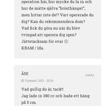
operation här, hur mycke du la in och
hur de mätte själva ”brösthänget”,
men hittar inte de!? Vart opererade du
dig? Kan du rekommendera dom?
Vad fick du göra nu när du blev
tvingad att operera dig igen?
Jättetacksam för svar 🙂
KRAM / Ida.
ÅSE
SVARA
5 januari, 2011 - 21:36
Vad gullig du är, tack!!
Jag lade in 380 cc och hade ett häng
på 5 cm.