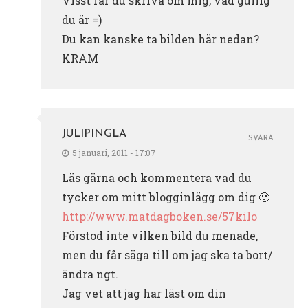
Visst får du skriva om mig, vad gullig
du är =)
Du kan kanske ta bilden här nedan?
KRAM
JULIPINGLA
SVARA
5 januari, 2011 - 17:07
Läs gärna och kommentera vad du
tycker om mitt blogginlägg om dig 🙂
http://www.matdagboken.se/57kilo
Förstod inte vilken bild du menade,
men du får säga till om jag ska ta bort/
ändra ngt.
Jag vet att jag har läst om din