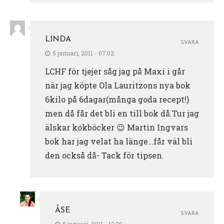
LINDA
SVARA
5 januari, 2011 - 07:02
LCHF för tjejer såg jag på Maxi i går
när jag köpte Ola Lauritzons nya bok
6kilo på 6dagar(många goda recept!)
men då får det bli en till bok då.Tur jag
älskar kokböcker 😉 Martin Ingvars
bok har jag velat ha länge…får väl bli
den också då- Tack för tipsen.
ÅSE
SVARA