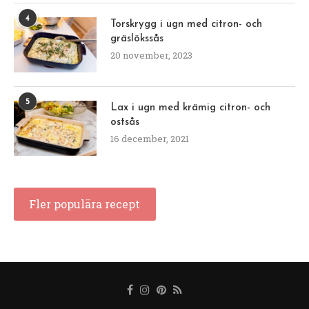
4
Torskrygg i ugn med citron- och
gräslökssås
20 november, 2023
5
Lax i ugn med krämig citron- och
ostsås
16 december, 2021
Fler populära recept