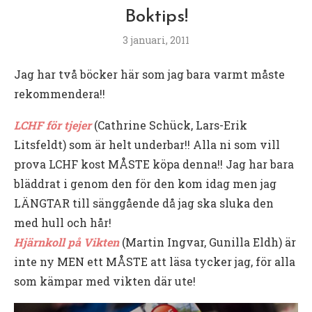
Boktips!
3 januari, 2011
Jag har två böcker här som jag bara varmt måste
rekommendera!!
LCHF för tjejer
(Cathrine Schück, Lars-Erik
Litsfeldt) som är helt underbar!! Alla ni som vill
prova LCHF kost MÅSTE köpa denna!! Jag har bara
bläddrat i genom den för den kom idag men jag
LÄNGTAR till sänggående då jag ska sluka den
med hull och hår!
Hjärnkoll på Vikten
(Martin Ingvar, Gunilla Eldh) är
inte ny MEN ett MÅSTE att läsa tycker jag, för alla
som kämpar med vikten där ute!