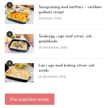
3
Tacogratäng med köttfärs – världens
godaste recept
28 januari, 2020
4
Torskrygg i ugn med citron- och
gräslökssås
20 november, 2023
5
Lax i ugn med krämig citron- och
ostsås
16 december, 2021
Fler populära recept