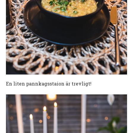
En liten pannkagsstaion är trevligt!