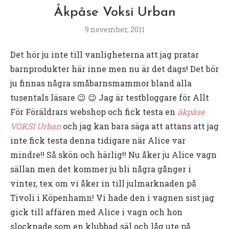
Åkpåse Voksi Urban
9 november, 2011
Det hör ju inte till vanligheterna att jag pratar
barnprodukter här inne men nu är det dags! Det bör
ju finnas några småbarnsmammor bland alla
tusentals läsare 😉 😉 Jag är testbloggare för Allt
För Föräldrars webshop och fick testa en
åkpåse
VOKSI Urban
och jag kan bara säga att attans att jag
inte fick testa denna tidigare när Alice var
mindre!! Så skön och härlig!! Nu åker ju Alice vagn
sällan men det kommer ju bli några gånger i
vinter, tex om vi åker in till julmarknaden på
Tivoli i Köpenhamn! Vi hade den i vagnen sist jag
gick till affären med Alice i vagn och hon
slocknade som en klubbad säl och låg ute på