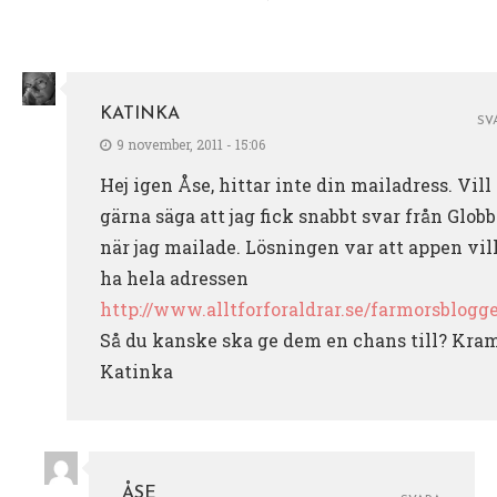
KATINKA
SV
9 november, 2011 - 15:06
Hej igen Åse, hittar inte din mailadress. Vill
gärna säga att jag fick snabbt svar från Globb
när jag mailade. Lösningen var att appen vil
ha hela adressen
http://www.alltforforaldrar.se/farmorsblogg
Så du kanske ska ge dem en chans till? Kra
Katinka
ÅSE