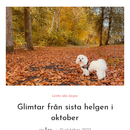
Livets alla dagar
Glimtar från sista helgen i
oktober
av
Åse
31 oktober, 2022