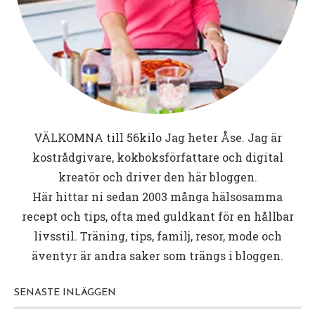
Min åttonde bok
Mina böcker
Recept
FÖRBOK: Viktminskning med
LCHF