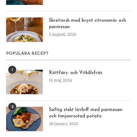
Förrätter och Plock
Kött
Rostbiffscarpaccio
av
Åse
19 oktober, 2022
HAPPY lillördag! Om ni äter lite extra gott en dag
som detta så kan jag rekommendera den här
godingen! Det här är så gott! Carpaccio på rostbiff
med härlig vinägrett …