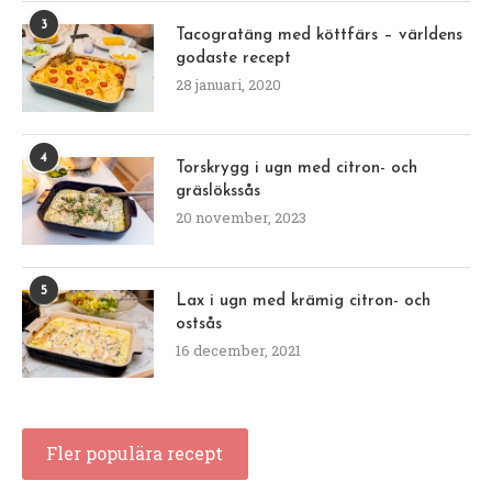
Crockpot
Kyckling
Saftiga kycklingfiléer i Crockpot
av
Åse
19 oktober, 2022