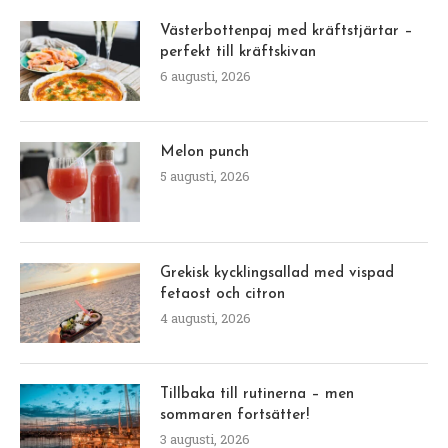
av
Åse
20 oktober, 2022
Reklam för egen verksamhet, innehåller reklam
genom annonslänkar till Bokus Nu kan man
förboka min åttonde (!) bok VIKTMINSKNING MED
LCHF – den hållbara modellen Ni känner igen den
titeln …