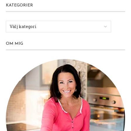
Kött
Sås / Dressing
Tournedos (sous vide) med
magiskt god timjansås
av
Åse
22 oktober, 2022
Heeeeeeej vänner! Och skön lördag på er! Jag tog
en liten paus igår och tog det mest lugnt här
hemma, har en förkylning som ligger under ytan,
inte värre än …