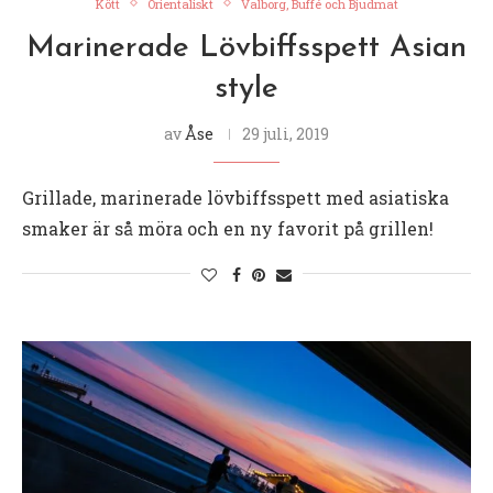
Kött
Orientaliskt
Valborg, Buffé och Bjudmat
Marinerade Lövbiffsspett Asian
style
av
Åse
29 juli, 2019
Grillade, marinerade lövbiffsspett med asiatiska
smaker är så möra och en ny favorit på grillen!