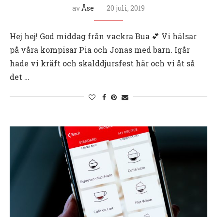
av
Åse
20 juli, 2019
Hej hej! God middag från vackra Bua 💕 Vi hälsar
på våra kompisar Pia och Jonas med barn. Igår
hade vi kräft och skalddjursfest här och vi åt så
det …