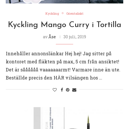
Kyckling
Orientaliskt
Kyckling Mango Curry i Tortilla
av
Åse
30 juli, 2019
Innehåller annonslänkar Hej hej! Jag sitter på
kontoret med fläkten på max, 5 cm från ansiktet!
Det är såååååå vaaaaaaarmt! Varmare inne än ute.
Beställde precis den HÄR vilsängen hos …