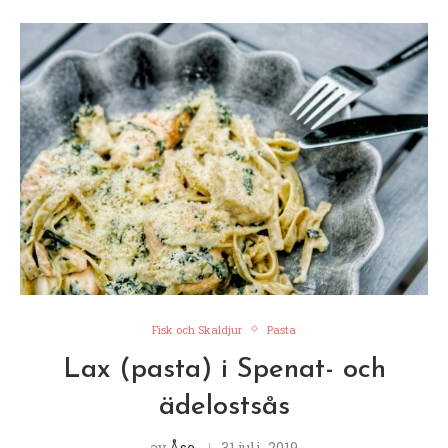
Fisk och Skaldjur
Pasta
Lax (pasta) i Spenat- och
ädelostsås
av
Åse
31 juli, 2019