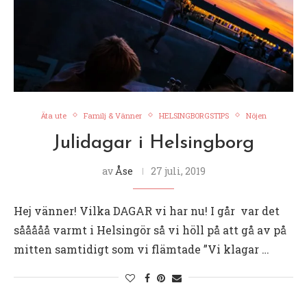
Äta ute
Familj & Vänner
HELSINGBORGSTIPS
Nöjen
Julidagar i Helsingborg
av
Åse
27 juli, 2019
Hej vänner! Vilka DAGAR vi har nu! I går var det
sååååå varmt i Helsingör så vi höll på att gå av på
mitten samtidigt som vi flämtade ”Vi klagar …