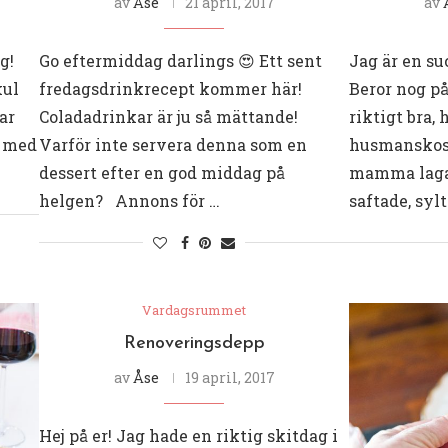
av
Åse
21 april, 2017
av
g!
Go eftermiddag darlings 😍 Ett sent
Jag är en s
kul
fredagsdrinkrecept kommer här!
Beror nog på
ar
Coladadrinkar är ju så mättande!
riktigt bra
r med
Varför inte servera denna som en
husmanskost
dessert efter en god middag på
mamma lagad
helgen? Annons för …
saftade, syl
Vardagsrummet
Renoveringsdepp
av
Åse
19 april, 2017
Hej på er! Jag hade en riktig skitdag i