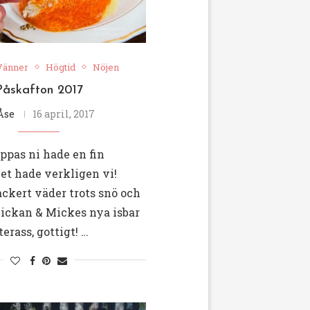
 Vänner
Högtid
Nöjen
Påskafton 2017
Åse
16 april, 2017
oppas ni hade en fin
et hade verkligen vi!
ckert väder trots snö och
Vickan & Mickes nya isbar
erass, gottigt! …