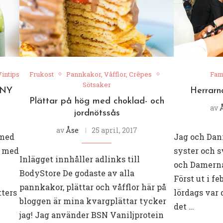
intips
Frukost
Pannkakor, Våfflor, Crêpes
Fam
Sötsaker
ENY
Herrarn
Plättar på hög med choklad- och
av
jordnötssås
av
Åse
25 april, 2017
 med
Jag och Dan
ja med
syster och 
Inlägget innhåller adlinks till
och Damern
BodyStore De godaste av alla
Först ut i f
pannkakor, plättar och våfflor här på
tters
lördags var 
bloggen är mina kvargplättar tycker
det …
jag! Jag använder BSN Vaniljprotein