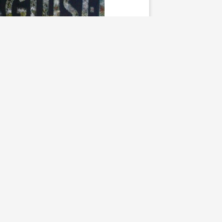
Tips & Produkter
nsthelg i Skåne!
Åse
13 april, 2017
tt tips till er som vill
lturella under påskhelgen!
ställningar infinner sig
med 87 konstnärer, 28