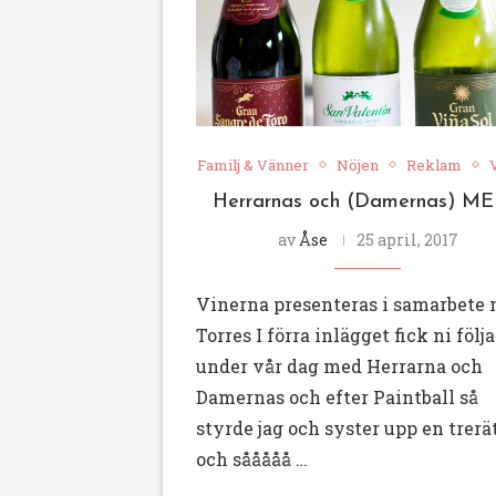
Familj & Vänner
Nöjen
Reklam
V
Herrarnas och (Damernas) M
av
Åse
25 april, 2017
Vinerna presenteras i samarbete
Torres I förra inlägget fick ni föl
under vår dag med Herrarna och
Damernas och efter Paintball så
styrde jag och syster upp en trerä
och sååååå …