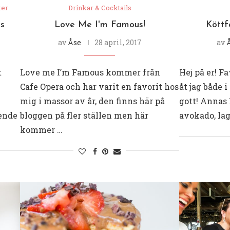
ker
Drinkar & Cocktails
s
Love Me I'm Famous!
Köttf
av
Åse
28 april, 2017
av
t
Love me I’m Famous kommer från
Hej på er! Fa
Cafe Opera och har varit en favorit hos
åt jag både 
mig i massor av år, den finns här på
gott! Annas
oende
bloggen på fler ställen men här
avokado, la
kommer …