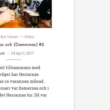
ilj & Vänner
Nöjen
as och (Damernas) #2
Åse
24 april, 2017
iel tillsammans med
svåger har Herrarnas
as ca varannan månad.
ebruari var Damernas och i
det Herrarnas tur. Då var