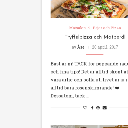
Matsalen
Pajer och Pizza
Tryffelpizza och Matbord!
av
Åse
20 april, 2017
Bäst är ni! TACK för peppande rad
och fina tips! Det är alltid skönt a
vara ärlig och bolla ut, livet är ju 
alltid bara rosenskimrande! ❤️
Dessutom, tack …