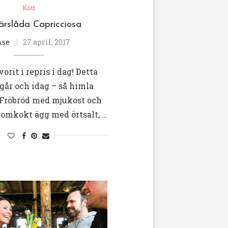
Kött
ärslåda Capricciosa
Åse
27 april, 2017
vorit i repris i dag! Detta
i går och idag – så himla
 Fröbröd med mjukost och
gomkokt ägg med örtsalt, …