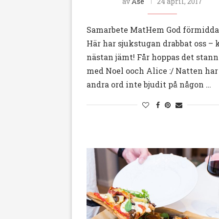
av
Åse
24 april, 2017
Samarbete MatHem God förmidda
Här har sjukstugan drabbat oss – 
nästan jämt! Får hoppas det stann
med Noel ooch Alice :/ Natten ha
andra ord inte bjudit på någon …