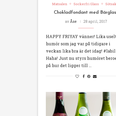
Matsalen
Sockerfri Glass
Sötsa
Chokladfondant med Bärglas
av
Åse
28 april, 2017
HAPPY FRIYAY vänner! Lika usel
humör som jag var på tidigare i
veckan lika bra är det idag! #labil
Haha! Just nu styrs humöret ber
på hur det ligger till …