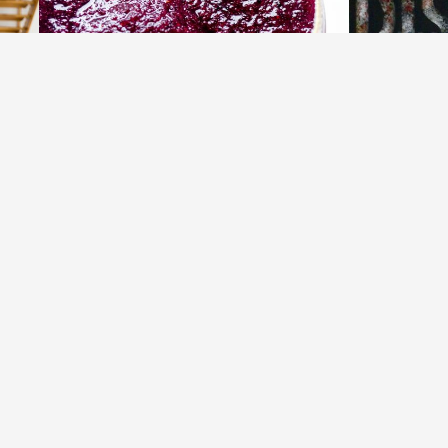
Drinkar & Cocktails
Frozen Lime' och Blåbärs Margarita
Ko
av
Åse
14 april, 2017
av
ebro!
GLAD PÅSK på er! Vi ska strax bege
Här kommer e
oss mot kompisarna i Örebro, som vi
vara lite ku
alla längtat! Här kommer
Årets påskut
åker
fredagsdrinken! En riktig smarrig en!
14-17 april 