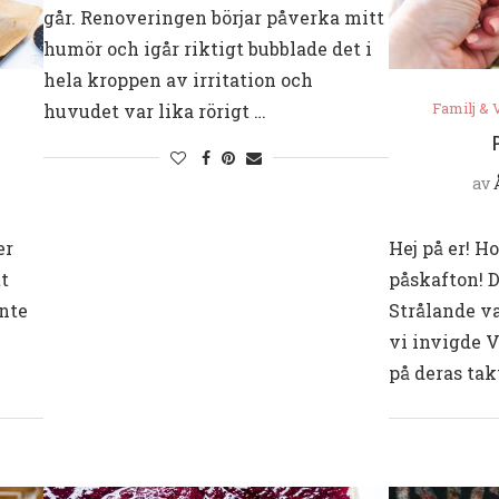
går. Renoveringen börjar påverka mitt
humör och igår riktigt bubblade det i
hela kroppen av irritation och
Familj &
huvudet var lika rörigt …
av
er
Hej på er! H
tt
påskafton! D
inte
Strålande va
vi invigde 
på deras takt