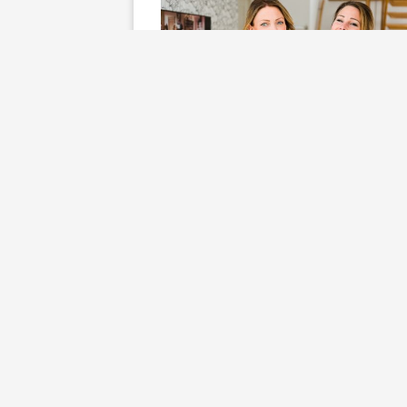
Familj & Vänner
Högtid
Nöjen
Påsk i Örebo!
av
Åse
15 april, 2017
Som tradition så firar vi påsk i Ör
Mysigt med våra traditioner
familjerna emellan! Påsk och
Halloween i Örebro och oftast så 