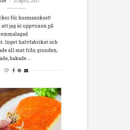
Åse
21 april, 2017
ucker för husmanskost!
 att jag är uppvuxen på
, hemmalagad
. Inget halvfabrikat och
e all mat från grunden,
tade, bakade …