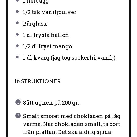
1
helt ägg
1/2
tsk vaniljpulver
Bärglass:
1
dl frysta hallon
1/2
dl fryst mango
1
dl kvarg (jag tog sockerfri vanilj)
INSTRUKTIONER
Sätt ugnen på 200 gr.
Smält smöret med chokladen på låg
värme. När chokladen smält, ta bort
från plattan. Det ska aldrig sjuda