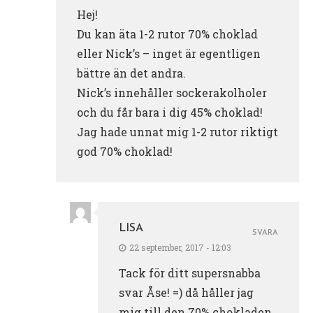
Hej!
Du kan äta 1-2 rutor 70% choklad
eller Nick’s – inget är egentligen
bättre än det andra.
Nick’s innehåller sockerakolholer
och du får bara i dig 45% choklad!
Jag hade unnat mig 1-2 rutor riktigt
god 70% choklad!
LISA
SVARA
22 september, 2017 - 12:03
Tack för ditt supersnabba
svar Åse! =) då håller jag
mig till den 70% chokladen