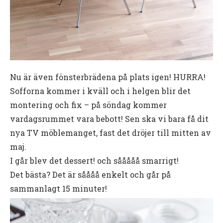
Nu är även fönsterbrädena på plats igen! HURRA!
Sofforna kommer i kväll och i helgen blir det
montering och fix – på söndag kommer
vardagsrummet vara bebott! Sen ska vi bara få dit
nya TV möblemanget, fast det dröjer till mitten av
maj.
I går blev det dessert! och sååååå smarrigt!
Det bästa? Det är såååå enkelt och går på
sammanlagt 15 minuter!