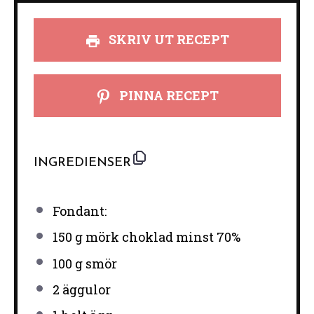
SKRIV UT RECEPT
PINNA RECEPT
INGREDIENSER
Fondant:
150 g
mörk choklad minst 70%
100 g
smör
2
äggulor