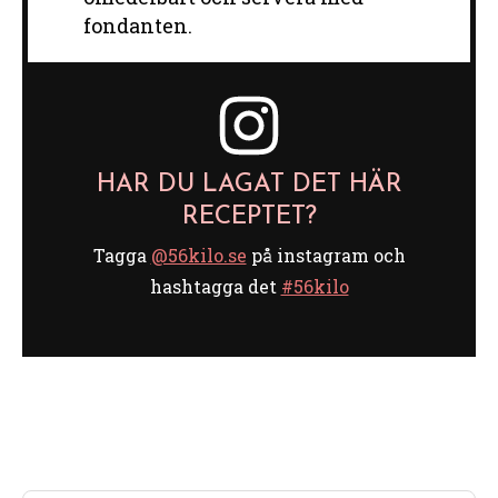
fondanten.
HAR DU LAGAT DET HÄR
RECEPTET?
Tagga
@56kilo.se
på instagram och
hashtagga det
#56kilo