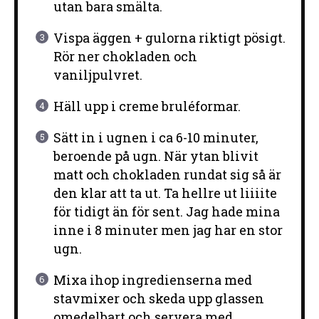
utan bara smälta.
Vispa äggen + gulorna riktigt pösigt.
Rör ner chokladen och
vaniljpulvret.
Häll upp i creme bruléformar.
Sätt in i ugnen i ca 6-10 minuter,
beroende på ugn. När ytan blivit
matt och chokladen rundat sig så är
den klar att ta ut. Ta hellre ut liiiite
för tidigt än för sent. Jag hade mina
inne i 8 minuter men jag har en stor
ugn.
Mixa ihop ingredienserna med
stavmixer och skeda upp glassen
omedelbart och servera med