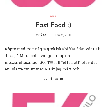
LCHF
Fast Food :)
av
Åse
31 maj, 2011
Köpte med mig några grekiska biffar från vår Deli
disk på Maxi och svängde ihop en
mozzarellasallad. GOTT!!! Till ”efterrätt” blev det
en Islatte *mumma* Nu är jag mätt och …