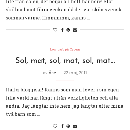
lite från solen, det börjar bli hett här nere! Stor
skillnad mot förra veckan då det var skön svensk
sommarvärme. Hmmmmm, känns …
Low carb på Cypern
Sol, mat, sol, mat, sol, mat…
av
Åse
22 maj, 2011
Halloj bloggisar! Känns som man lever i sin egen
lilla värld här, långt i från verkligheten och alla
andra. Jag längtar inte hem, jag längtar efter mina
två barn som …