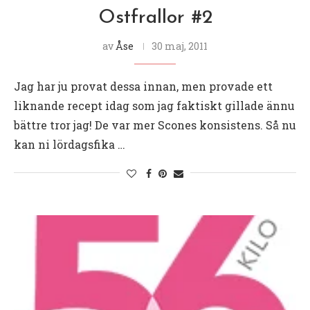
Ostfrallor #2
av
Åse
30 maj, 2011
Jag har ju provat dessa innan, men provade ett
liknande recept idag som jag faktiskt gillade ännu
bättre tror jag! De var mer Scones konsistens. Så nu
kan ni lördagsfika …