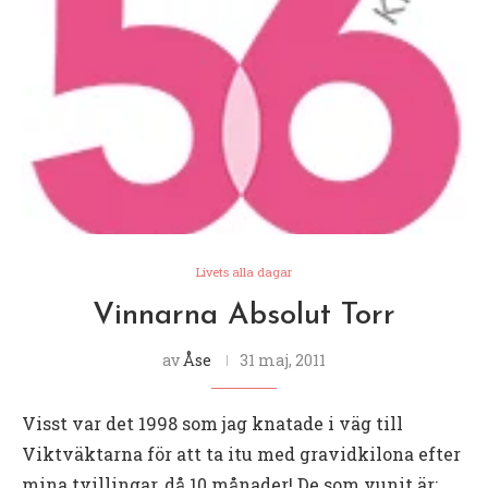
Livets alla dagar
Vinnarna Absolut Torr
av
Åse
31 maj, 2011
Visst var det 1998 som jag knatade i väg till
Viktväktarna för att ta itu med gravidkilona efter
mina tvillingar, då 10 månader! De som vunit är: