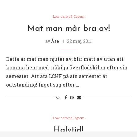
Low carb på Cypern
Mat man mår bra av!
av
Åse
22 maj, 2011
Detta är mat man njuter av, blir mätt av utan att
komma hem med tråkiga överflödskilon efter sin
semester! Att äta LCHF på sin semester är
outstanding! Inget sug efter …
Low carb på Cypern
Halvtid!