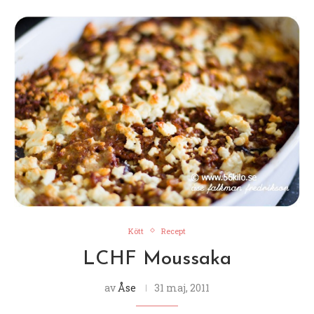
Kött
Recept
LCHF Moussaka
av
Åse
31 maj, 2011