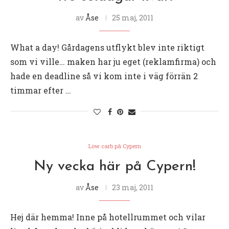
av
Åse
25 maj, 2011
What a day! Gårdagens utflykt blev inte riktigt
som vi ville… maken har ju eget (reklamfirma) och
hade en deadline så vi kom inte i väg förrän 2
timmar efter …
Low carb på Cypern
Ny vecka här på Cypern!
av
Åse
23 maj, 2011
Hej där hemma! Inne på hotellrummet och vilar