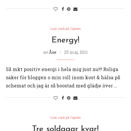
Low carb på Cypern
Energy!
av
Åse
25 maj, 2011
Så mkt positiv energi i hela mig just nu!!! Roliga
saker för bloggen o min roll inom kost & hälsa på
schemat och jag är så boostad med glädje över …
Low carb på Cypern
Tre soldagar kvar!