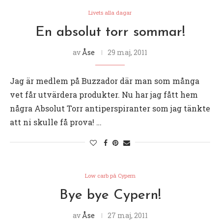
Livets alla dagar
En absolut torr sommar!
av
Åse
29 maj, 2011
Jag är medlem på Buzzador där man som många
vet får utvärdera produkter. Nu har jag fått hem
några Absolut Torr antiperspiranter som jag tänkte
att ni skulle få prova! …
Low carb på Cypern
Bye bye Cypern!
av
Åse
27 maj, 2011