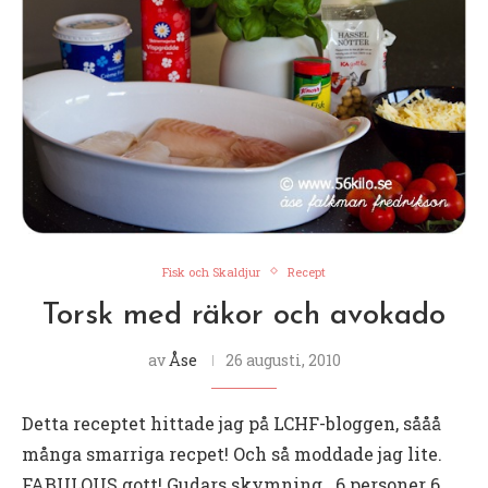
Fisk och Skaldjur
Recept
Torsk med räkor och avokado
av
Åse
26 augusti, 2010
Detta receptet hittade jag på LCHF-bloggen, sååå
många smarriga recpet! Och så moddade jag lite.
FABULOUS gott! Gudars skymning.. 6 personer 6