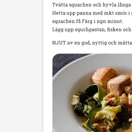
Tvätta squachen och hyvla långa s
Hetta upp panna med mkt smör i o
squachen få f’ärg i ngn minut.
Lägg upp squchpastan, fisken och
NJUT av en god, nyttig och mätta