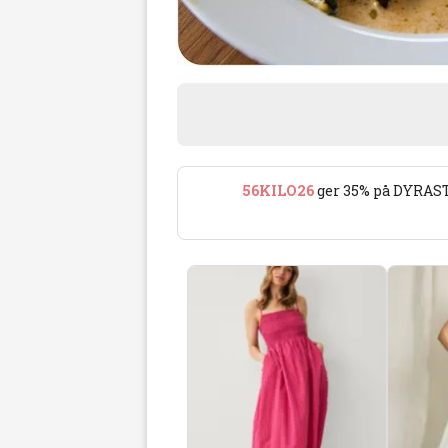
56KILO26
ger 35% på DYRAST