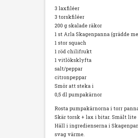
3 laxfiléer
3 torskfiléer
200 g skalade räkor
1 st Arla Skagenpanna (grädde me
1 stor squach
1 röd chilifrukt
1 vitlöksklyfta
salt/peppar
citronpeppar
Smör att steka i
0,5 dl pumpakärnor
Rosta pumpakärnorna i torr panna t
Skär torsk + lax i bitar. Smält li
Häll i ingredienserna i Skagenpan
svag värme.