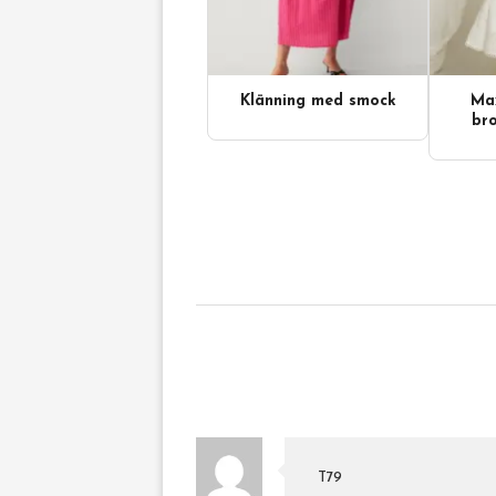
Klänning med smock
Max
bro
T79