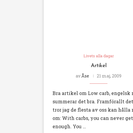
Livets alla dagar
Artikel
av
Åse
21 maj, 2009
Bra artikel om Low carb, engelsk
summerar det bra. Framförallt de
tror jag de flesta av oss kan hålla
om: With carbs, you can never get
enough. You …