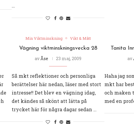
…
Min Viktminskning
Vikt & Mått
Vägning viktminskningsvecka 28
Tanita In
av
Åse
23 maj, 2009
av
er
Så mkt reflektioner och personliga
Haha jag so
är
berättelser här nedan, läser med stort
mkt har best
ade
intresse!! Det blev en vägning idag,
och maken ty
ch
det kändes så skönt att lätta på
med en prof
trycket här för några dagar sedan …