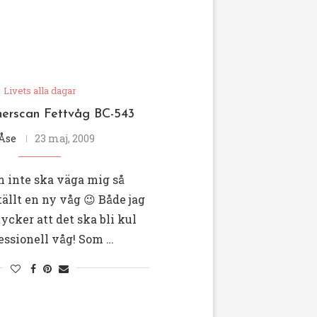
Livets alla dagar
nerscan Fettvåg BC-543
Åse
23 maj, 2009
m inte ska väga mig så
ällt en ny våg 😉 Både jag
cker att det ska bli kul
essionell våg! Som …