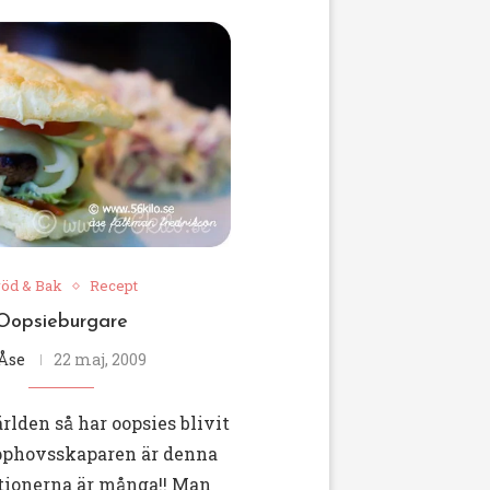
röd & Bak
Recept
Oopsieburgare
Åse
22 maj, 2009
ärlden så har oopsies blivit
pphovsskaparen är denna
ationerna är många!! Man