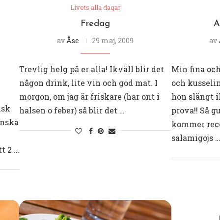
Livets alla dagar
Fredag
A
av
Åse
29 maj, 2009
av
Trevlig helg på er alla! Ikväll blir det
Min fina oc
någon drink, lite vin och god mat. I
och kusseli
morgon, om jag är friskare (har ont i
hon slängt i
nsk
halsen o feber) så blir det …
prova!! Så g
enska
kommer rece
salamigojs 
tt 2 …