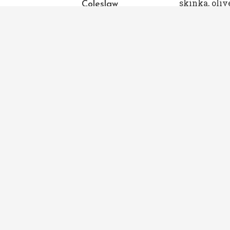
skinka, oliv
Coleslaw
av
Åse
21 maj, 2009
Tack kära läsare för att ni gav mig
feedback på mitt förra inlägg!! Många
kloka ord som gör att jag inser att jag
absolut gör rätt i att släppa kontrollen
…
LADDA FLER INLÄGG