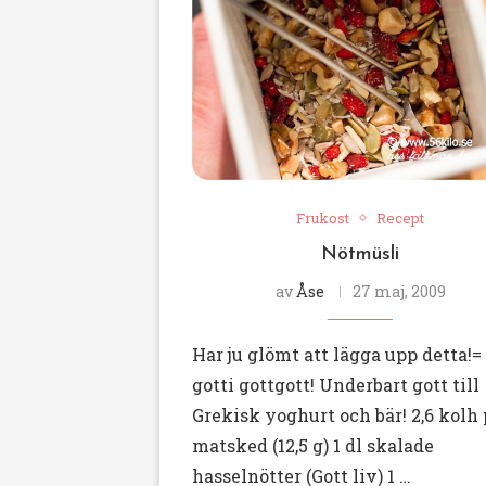
Frukost
Recept
Nötmüsli
av
Åse
27 maj, 2009
Har ju glömt att lägga upp detta!=
gotti gottgott! Underbart gott till
Grekisk yoghurt och bär! 2,6 kolh 
matsked (12,5 g) 1 dl skalade
hasselnötter (Gott liv) 1 …