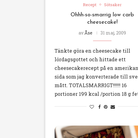
Recept
Sötsaker
Ohhh-so-smarrig low carb
cheesecake!
av
Åse
31 maj, 2009
Tänkte göra en cheesecake till
lördagsgottet och hittade ett
cheesecakerecept på en amerika
sida som jag konverterade till sv
mått. TOTALSMARRIGT!!!!!! 16
portioner 199 kcal /portion 18 g fe