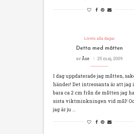
Livets alla dagar
Detta med måtten
av
Åse
25 maj, 2009
I dag uppdaterade jag måtten, sak
händer! Det intressanta är att jag 
bara ca 2 cm från de måtten jag h
sista viktminkningen vid mål! O
jag är ju …