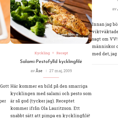
av
Innan jag b
viktväktade
sagt om VV!
människor oc
Kyckling
Recept
med det, jag
Salami-Pestofylld kycklingfilé
av
Åse
27 maj, 2009
 Gott
Här kommer en bild på den smarriga
kycklingen med salami och pesto som
per
är så god (tycker jag). Receptet
kommer ifrån Ola Lauritzson. Ett
snabbt sätt att pimpa en kycklingfilé!