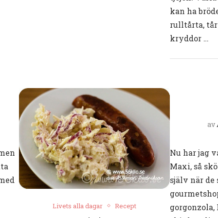
kan ha bröde
rulltårta, tå
kryddor …
av
 men
Nu har jag v
tta
Maxi, så skö
 med
själv när de
gourmetshop
Livets alla dagar
Recept
gorgonzola, 