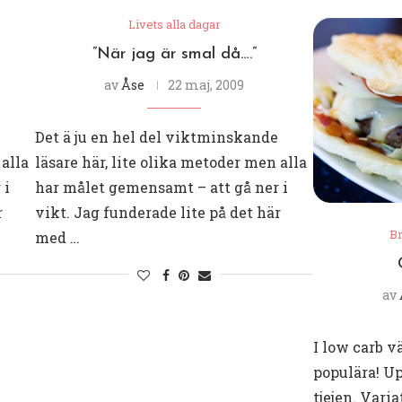
Livets alla dagar
”När jag är smal då….”
av
Åse
22 maj, 2009
Det ä ju en hel del viktminskande
 alla
läsare här, lite olika metoder men alla
 i
har målet gemensamt – att gå ner i
r
vikt. Jag funderade lite på det här
B
med …
av
I low carb v
populära! U
tjejen. Vari