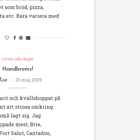
t som bröd, pizza,
rta etc. Bara variera med
Livets alla dagar
Handbroms!
Åse
20 maj, 2009
arit och kvällshoppat på
nt att strosa omkring
 små lagt sig. Jag
pade mest, Brie,
Port Salut, Cantadou,