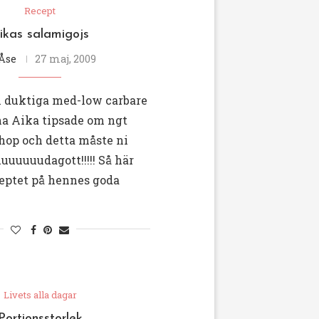
Recept
ikas salamigojs
Åse
27 maj, 2009
h duktiga med-low carbare
na Aika tipsade om ngt
hop och detta måste ni
uuuuuuudagott!!!!! Så här
ptet på hennes goda
…
Livets alla dagar
Portionsstorlek