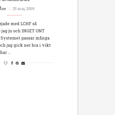
Åse
25 maj, 2009
örjade med LCHF så
 jag ju och INGET ONT
 Systemet passar många
h jag gick ner bra i vikt
 har …