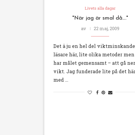
Livets alla dagar
"När jag är smal då…."
av
22 maj, 2009
Det ä ju en hel del viktminskande
läsare här, lite olika metoder men
har målet gemensamt – att gå ner
vikt. Jag funderade lite på det hä
med …