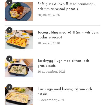
2
Saftig stekt lövbiff med parmesan-
och timjanrostad potatis
28 januari, 2025
3
Tacogratäng med köttfärs – världens
godaste recept
28 januari, 2020
4
Torskrygg i ugn med citron- och
gräslökssås
20 november, 2023
5
Lax i ugn med krämig citron- och
ostsås
16 december, 2021