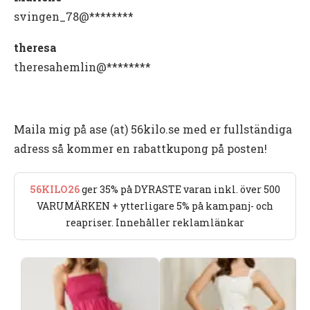
svingen_78@********
theresa
theresahemlin@********
Maila mig på ase (at) 56kilo.se med er fullständiga
adress så kommer en rabattkupong på posten!
56KILO26
ger 35% på DYRASTE varan inkl. över 500
VARUMÄRKEN + ytterligare 5% på kampanj- och
reapriser. Innehåller reklamlänkar