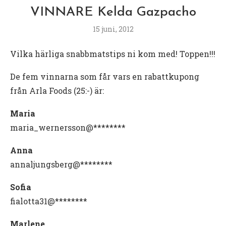
VINNARE Kelda Gazpacho
15 juni, 2012
Vilka härliga snabbmatstips ni kom med! Toppen!!!
De fem vinnarna som får vars en rabattkupong
från Arla Foods (25:-) är:
Maria
maria_wernersson@********
Anna
annaljungsberg@********
Sofia
fialotta31@********
Marlene