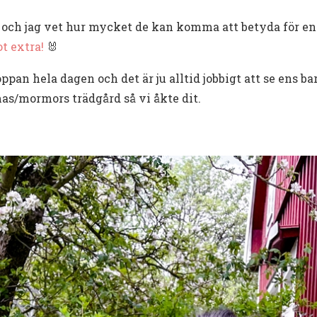
 och jag vet hur mycket de kan komma att betyda för en o
t extra!
🐰
pan hela dagen och det är ju alltid jobbigt att se ens ba
s/mormors trädgård så vi åkte dit.