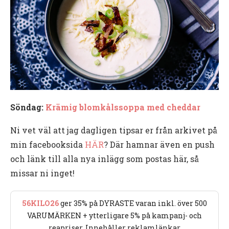
Söndag:
Krämig blomkålssoppa med cheddar
Ni vet väl att jag dagligen tipsar er från arkivet på
min facebooksida
HÄR
? Där hamnar även en push
och länk till alla nya inlägg som postas här, så
missar ni inget!
56KILO26
ger 35% på DYRASTE varan inkl. över 500
VARUMÄRKEN + ytterligare 5% på kampanj- och
reapriser. Innehåller reklamlänkar