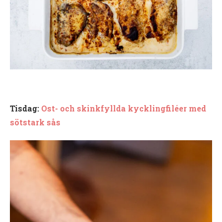
Tisdag:
Ost- och skinkfyllda kycklingfiléer med
sötstark sås