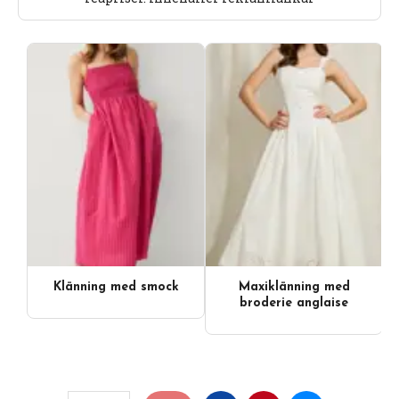
Klänning med smock
Maxiklänning med
broderie anglaise