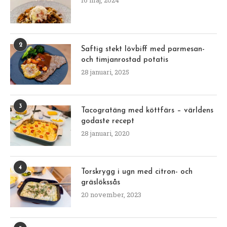
2
Saftig stekt lövbiff med parmesan-
och timjanrostad potatis
28 januari, 2025
3
Tacogratäng med köttfärs – världens
godaste recept
28 januari, 2020
4
Torskrygg i ugn med citron- och
gräslökssås
20 november, 2023