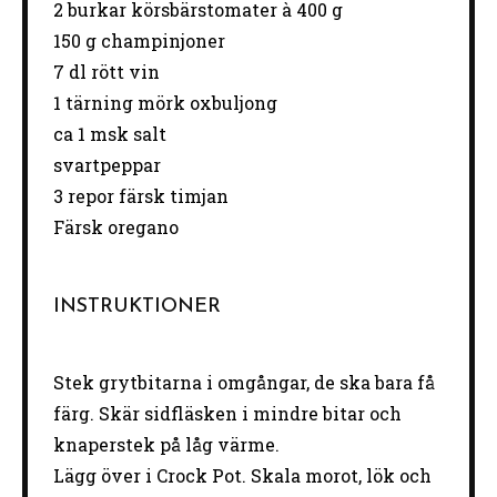
2
burkar körsbärstomater à 400 g
150 g
champinjoner
7
dl rött vin
1
tärning mörk oxbuljong
ca
1
msk salt
svartpeppar
3
repor färsk timjan
Färsk oregano
INSTRUKTIONER
Stek grytbitarna i omgångar, de ska bara få
färg. Skär sidfläsken i mindre bitar och
knaperstek på låg värme.
Lägg över i Crock Pot. Skala morot, lök och