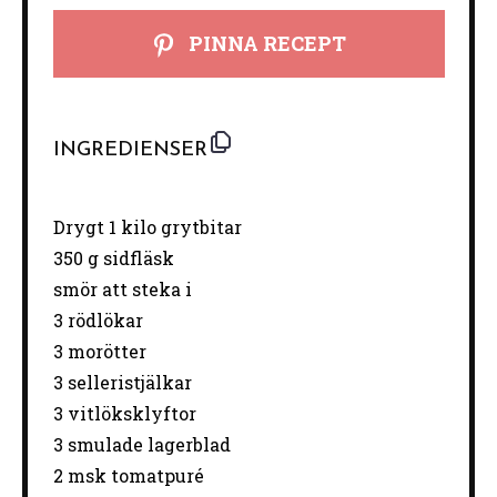
PINNA RECEPT
INGREDIENSER
Drygt
1
kilo grytbitar
350 g
sidfläsk
smör att steka i
3
rödlökar
3
morötter
3
selleristjälkar
3
vitlöksklyftor
3
smulade lagerblad
2
msk tomatpuré