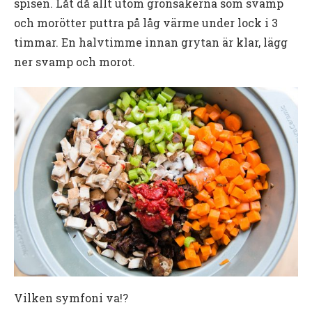
spisen. Låt då allt utom grönsakerna som svamp
och morötter puttra på låg värme under lock i 3
timmar. En halvtimme innan grytan är klar, lägg
ner svamp och morot.
Vilken symfoni va!?