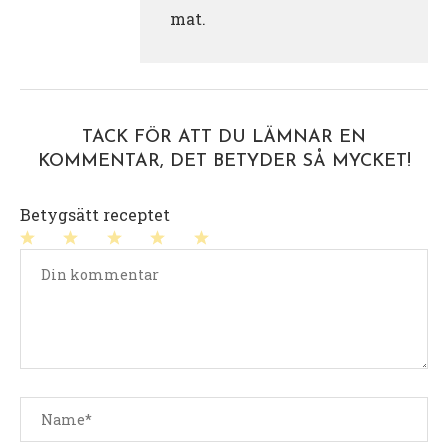
mat.
TACK FÖR ATT DU LÄMNAR EN
KOMMENTAR, DET BETYDER SÅ MYCKET!
Betygsätt receptet
1
2
3
4
5
stjärna
stjärnor
stjärnor
stjärnor
stjärnor