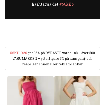
hashtagga det
#56kilo
56KILO26
ger 35% på DYRASTE varan inkl. över 500
VARUMÄRKEN + ytterligare 5% på kampanj- och
reapriser. Innehåller reklamlänkar