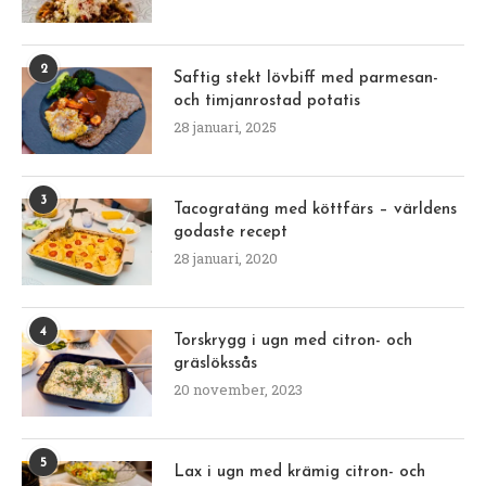
2
Saftig stekt lövbiff med parmesan-
och timjanrostad potatis
28 januari, 2025
3
Tacogratäng med köttfärs – världens
godaste recept
28 januari, 2020
4
Torskrygg i ugn med citron- och
gräslökssås
20 november, 2023
5
Lax i ugn med krämig citron- och