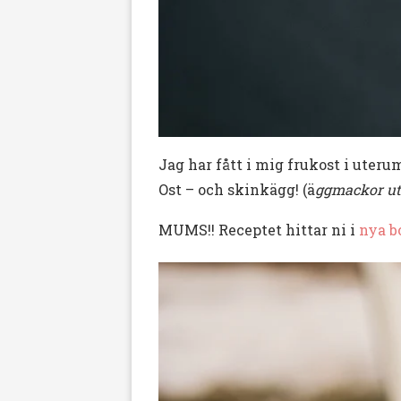
Jag har fått i mig frukost i uteru
Ost – och skinkägg! (ä
ggmackor ut
MUMS!! Receptet hittar ni i
nya b