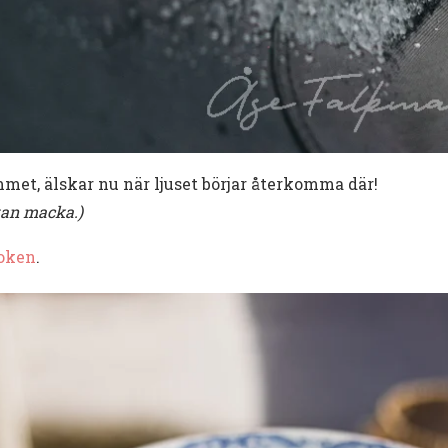
mmet, älskar nu när ljuset börjar återkomma där!
an macka.)
oken
.