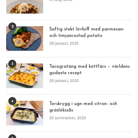
2
Saftig stekt lövbiff med parmesan-
och timjanrostad potatis
28 januari, 2025
3
Tacogratäng med köttfärs – världens
godaste recept
28 januari, 2020
4
Torskrygg i ugn med citron- och
gräslökssås
20 november, 2023