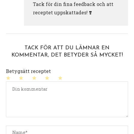
Tack för din fina feedback och att
receptet uppskattades! ❣️
TACK FÖR ATT DU LÄMNAR EN
KOMMENTAR, DET BETYDER SÅ MYCKET!
Betygsätt receptet
1
2
3
4
5
stjärna
stjärnor
stjärnor
stjärnor
stjärnor