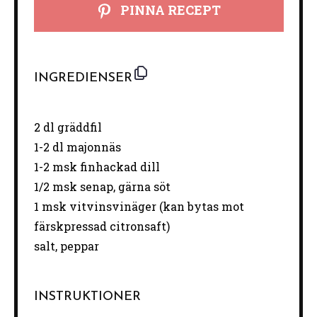
PINNA RECEPT
INGREDIENSER
2
dl gräddfil
1
-
2
dl majonnäs
1
-
2
msk finhackad dill
1/2
msk senap, gärna söt
1
msk vitvinsvinäger (kan bytas mot
färskpressad citronsaft)
salt, peppar
INSTRUKTIONER