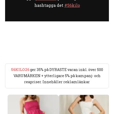
hashtagga det
#56kilo
56KILO26
ger 35% på DYRASTE varan inkl. över 500
VARUMÄRKEN + ytterligare 5% på kampanj- och
reapriser. Innehåller reklamlänkar