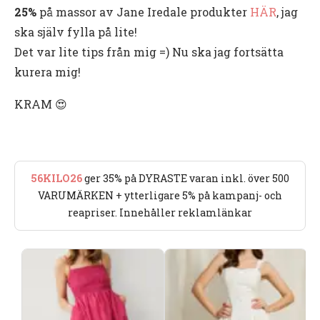
25%
på massor av Jane Iredale produkter
HÄR
, jag
ska själv fylla på lite!
Det var lite tips från mig =) Nu ska jag fortsätta
kurera mig!
KRAM 😍
56KILO26
ger 35% på DYRASTE varan inkl. över 500
VARUMÄRKEN + ytterligare 5% på kampanj- och
reapriser. Innehåller reklamlänkar