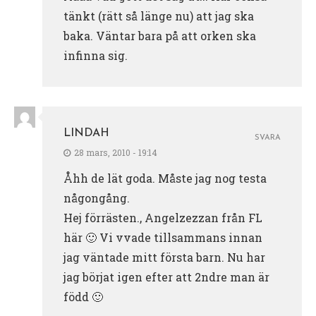
tänkt (rätt så länge nu) att jag ska
baka. Väntar bara på att orken ska
infinna sig.
LINDAH
SVARA
28 mars, 2010 - 19:14
Åhh de lät goda. Måste jag nog testa
någongång.
Hej förrästen., Angelzezzan från FL
här 🙂 Vi vvade tillsammans innan
jag väntade mitt första barn. Nu har
jag börjat igen efter att 2ndre man är
född 🙂