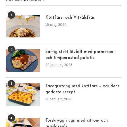
1
Köttfärs- och Vitkålsfräs
16 maj, 2024
2
Saftig stekt lövbiff med parmesan-
och timjanrostad potatis
28 januari, 2025
3
Tacogratäng med köttfärs – världens
godaste recept
28 januari, 2020
4
Torskrygg i ugn med citron- och
gräslökssås