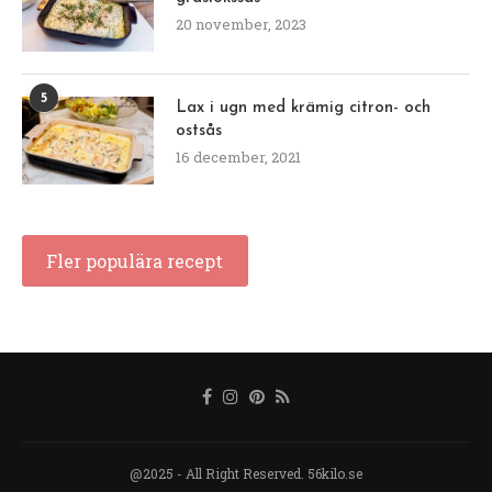
20 november, 2023
5
Lax i ugn med krämig citron- och
ostsås
16 december, 2021
Fler populära recept
@2025 - All Right Reserved. 56kilo.se