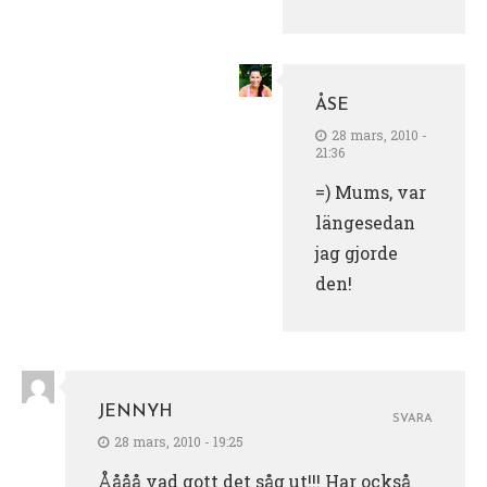
ÅSE
28 mars, 2010 -
21:36
=) Mums, var
längesedan
jag gjorde
den!
JENNYH
SVARA
28 mars, 2010 - 19:25
Åååå vad gott det såg ut!!! Har också