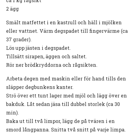
ca 1 kg rågsikt
2 ägg
Smält matfettet i en kastrull och häll i mjölken
eller vattnet. Värm degspadet till fingervärme (ca
37 grader).
Lös upp jästen i degspadet.
Tillsätt sirapen, äggen och saltet.
Rör ner brödkryddorna och rågsikten.
Arbeta degen med maskin eller för hand tills den
släpper degbunkens kanter.
Strö över ett tunt lager med mjöl och lägg över en
bakduk. Låt sedan jäsa till dubbel storlek (ca 30
min).
Baka ut till två limpor, lägg de på tvären i en
smord långpanna. Snitta två snitt på varje limpa.