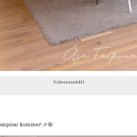
Videoinnehåll
kompisar kommer! 🎉🤪