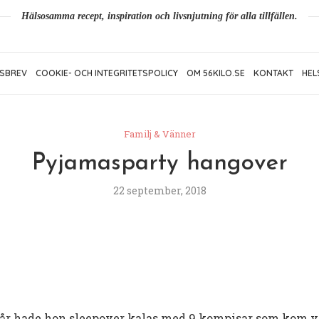
Hälsosamma recept, inspiration och livsnjutning för alla tillfällen.
SBREV
COOKIE- OCH INTEGRITETSPOLICY
OM 56KILO.SE
KONTAKT
HEL
Familj & Vänner
Pyjamasparty hangover
22 september, 2018
igår hade hon sleepover kalas med 9 kompisar som kom vi