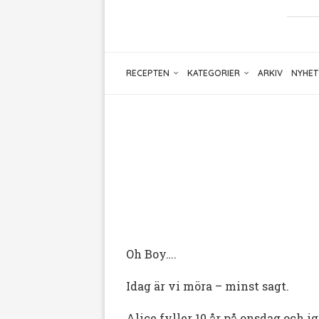
RECEPTEN
KATEGORIER
ARKIV
NYHET
Oh Boy….
Idag är vi möra – minst sagt.
Alice fyller 10 år på onsdag och 