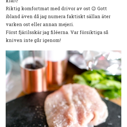
klart!
Riktig komfortmat med drivor av ost 😉 Gott
ibland även då jag numera faktiskt sällan äter
varken ost eller annan mejeri.
Först fjärilsskär jag filéerna. Var försiktiga så
kniven inte går igenom!