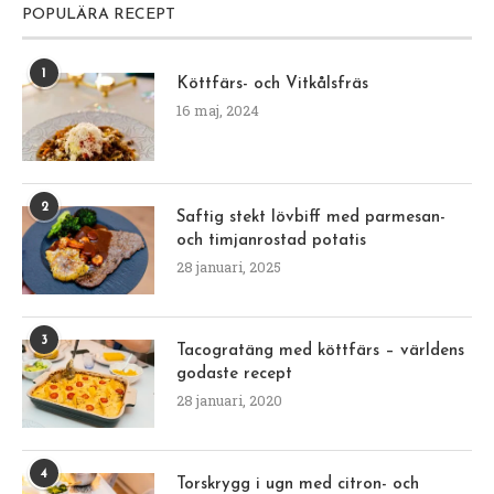
POPULÄRA RECEPT
1
Köttfärs- och Vitkålsfräs
16 maj, 2024
2
Saftig stekt lövbiff med parmesan-
och timjanrostad potatis
28 januari, 2025
3
Tacogratäng med köttfärs – världens
godaste recept
28 januari, 2020
4
Torskrygg i ugn med citron- och