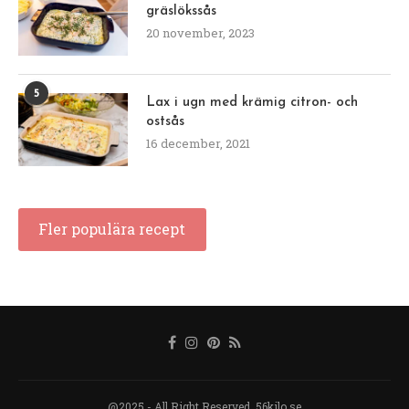
gräslökssås
20 november, 2023
5
Lax i ugn med krämig citron- och
ostsås
16 december, 2021
Fler populära recept
@2025 - All Right Reserved. 56kilo.se