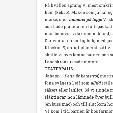
På kvällen sprang vi mest omkring
hem (kebab). Maken som ju har ege
morse, men
humöret på topp!
Vi sk
och hade planerat en fullspäckad 
man behöver vila öronen ibland) o
Där väntar en härlig helg med go
Klockan 9, enligt planerat satt v
skulle vi överlämna barnen och sä
Landskrona rasade motorn.
TEATERPAUS
Jahapp….
Detta är katastrof
, muttr
Fina svågern Leif som
alltid
ställ
säkert eller lagligt. Så vi ring
släktingar, hon lämnade över bull
(en buss mao) och till slut kom h
Vi kom i tid, barnen är hos farmor 