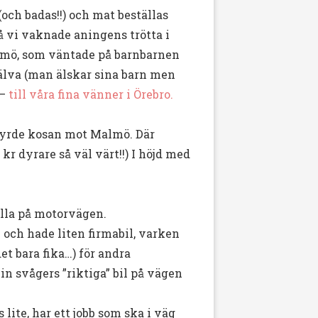
och badas!!) och mat beställas
å vi vaknade aningens trötta i
almö, som väntade på barnbarnen
jälva (man älskar sina barn men
 –
till våra fina vänner i Örebro.
styrde kosan mot Malmö. Där
0 kr dyrare så väl värt!!) I höjd med
ulla på motorvägen.
och hade liten firmabil, varken
et bara fika…) för andra
in svågers ”riktiga” bil på vägen
 lite, har ett jobb som ska i väg