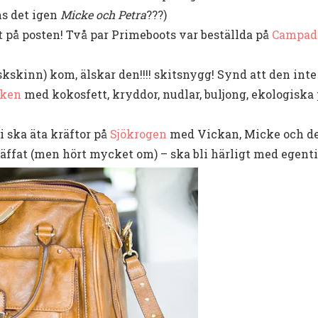
s det igen
Micke och Petra
???)
t på posten! Två par Primeboots var beställda på
Campad
skinn) kom, älskar den!!!! skitsnygg! Synd att den inte
iken
med kokosfett, kryddor, nudlar, buljong, ekologiska 
Vi ska äta kräftor på
Sjökrogen
med Vickan, Micke och de
träffat (men hört mycket om) – ska bli härligt med egent