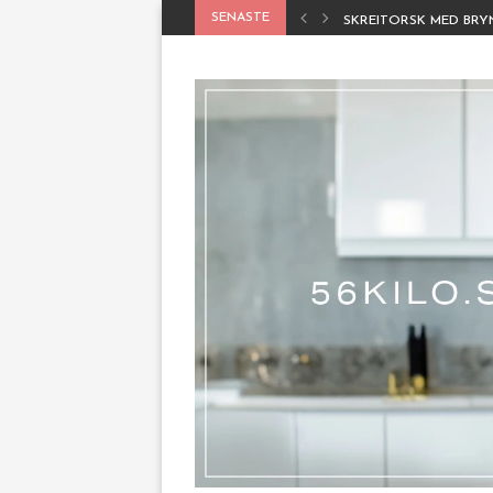
SENASTE
SKREITORSK MED BR
PALOMA – KLASSISK, 
OUTFITS & HÖSTNYH
MEDELHAVSKYCKLING
SÅ TAR JAG HAND OM 
CHEESEBURGER BOWL