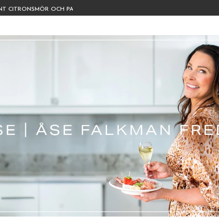
YNT CITRONSMÖR OCH PARMESAN
FRÄSCH DRINK MED GRAPEFRUKT
ETER
 MED BURRATA, ROSTADE TOMATER OCH ÖRTOLJA
HÅRET EFTER SOMMARENS...
 MED BACON OCH KRÄMIG HAMBURGARDRESSING