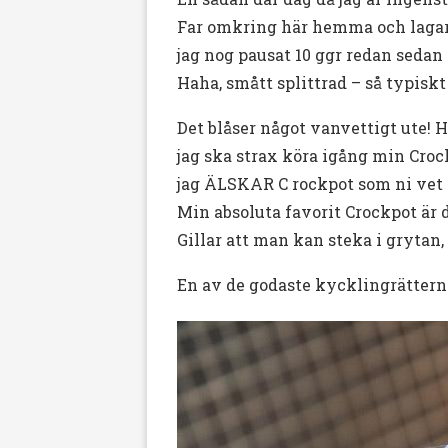
Far omkring här hemma och lagar m
jag nog pausat 10 ggr redan sedan 
Haha, smått splittrad – så typiskt
Det blåser något vanvettigt ute! 
jag ska strax köra igång min Cro
jag ÄLSKAR C rockpot som ni vet o
Min absoluta favorit Crockpot är
Gillar att man kan steka i grytan, 
En av de godaste kycklingrättern