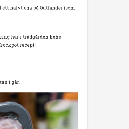
d ett halvt öga på Outlander (som
ring här i trädgården hehe
Crockpot recept!
an i går.