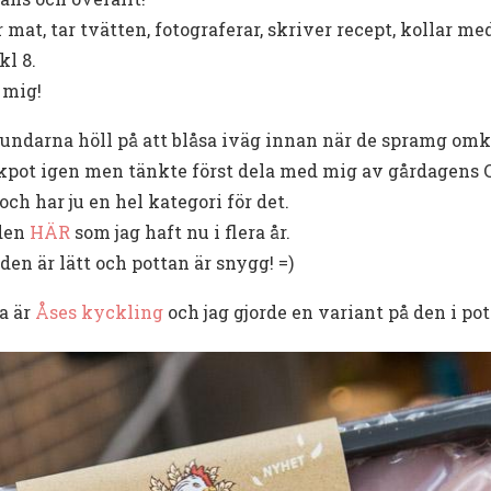
at, tar tvätten, fotograferar, skriver recept, kollar me
kl 8.
 mig!
Hundarna höll på att blåsa iväg innan när de spramg omk
ckpot igen men tänkte först dela med mig av gårdagens 
ch har ju en hel kategori för det.
 den
HÄR
som jag haft nu i flera år.
den är lätt och pottan är snygg! =)
a är
Åses kyckling
och jag gjorde en variant på den i pott