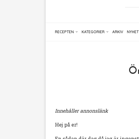
RECEPTEN
KATEGORIER
ARKIV
NYHET
Ör
Innehåller annonslänk
Hej på er!
En sådan där dag då jag är ingenst