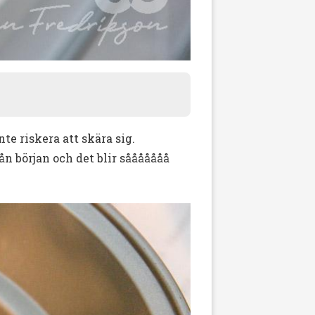
nte riskera att skära sig.
n början och det blir sååååååå