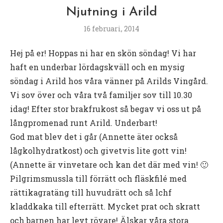
Njutning i Arild
16 februari, 2014
Hej på er! Hoppas ni har en skön söndag! Vi har
haft en underbar lördagskväll och en mysig
söndag i Arild hos våra vänner på Arilds Vingård.
Vi sov över och våra två familjer sov till 10.30
idag! Efter stor brakfrukost så begav vi oss ut på
långpromenad runt Arild. Underbart!
God mat blev det i går (Annette äter också
lågkolhydratkost) och givetvis lite gott vin!
(Annette är vinvetare och kan det där med vin! 🙂
Pilgrimsmussla till förrätt och fläskfilé med
rättikagratäng till huvudrätt och så lchf
kladdkaka till efterrätt. Mycket prat och skratt
och barnen har levt rövare! Älskar våra stora