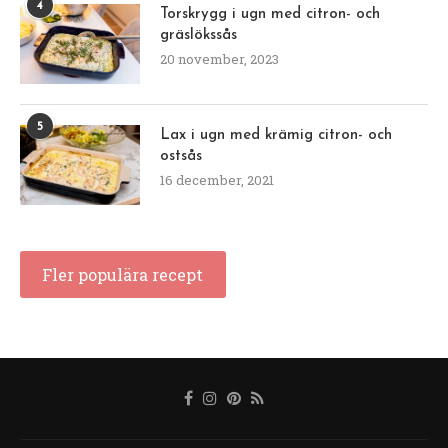
4
Torskrygg i ugn med citron- och
gräslökssås
20 november, 2023
5
Lax i ugn med krämig citron- och
ostsås
16 december, 2021
Fler populära recept