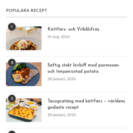
POPULÄRA RECEPT
1
Köttfärs- och Vitkålsfräs
16 maj, 2024
2
Saftig stekt lövbiff med parmesan-
och timjanrostad potatis
28 januari, 2025
3
Tacogratäng med köttfärs – världens
godaste recept
28 januari, 2020