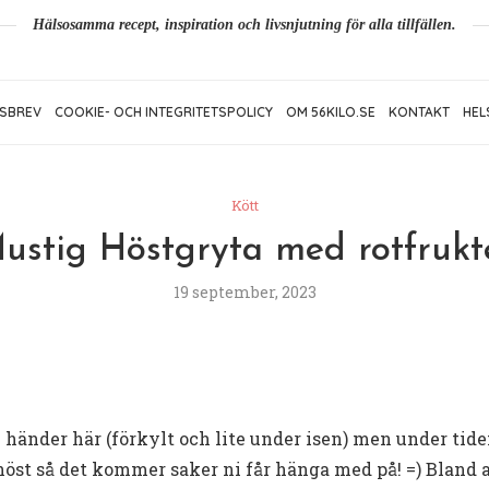
Hälsosamma recept, inspiration och livsnjutning för alla tillfällen.
SBREV
COOKIE- OCH INTEGRITETSPOLICY
OM 56KILO.SE
KONTAKT
HEL
Kött
ustig Höstgryta med rotfrukt
19 september, 2023
änder här (förkylt och lite under isen) men under tiden s
 höst så det kommer saker ni får hänga med på! =) Bland 