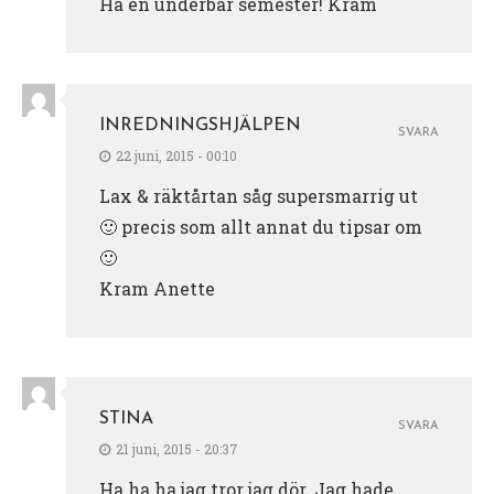
Ha en underbar semester! Kram
INREDNINGSHJÄLPEN
SVARA
22 juni, 2015 - 00:10
Lax & räktårtan såg supersmarrig ut
🙂 precis som allt annat du tipsar om
🙂
Kram Anette
STINA
SVARA
21 juni, 2015 - 20:37
Ha ha ha jag tror jag dör. Jag hade