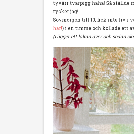
tyvärr tvärpigg haha! Så ställde m
tycker jag!
Sovmorgon till 10, fick inte liv i
här!
) i en timme och kollade ett a
(Lägger ett lakan över och sedan skö