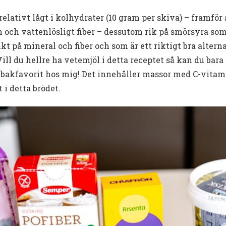
relativt lågt i kolhydrater (10 gram per skiva) – framför a
n och vattenlösligt fiber – dessutom rik på smörsyra som
ikt på mineral och fiber och som är ett riktigt bra alterna
ll du hellre ha vetemjöl i detta receptet så kan du bara 
 bakfavorit hos mig! Det innehåller massor med C-vitami
i detta brödet.