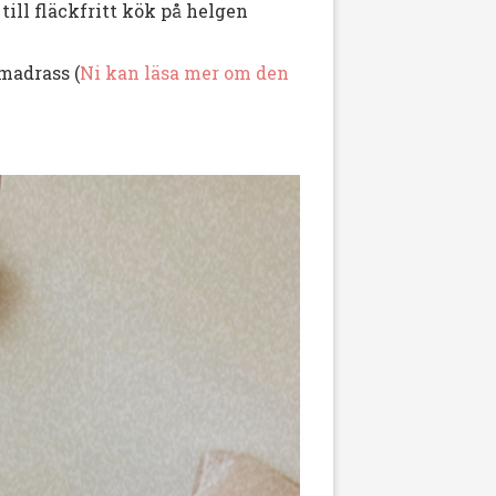
till fläckfritt kök på helgen
 madrass (
Ni kan läsa mer om den