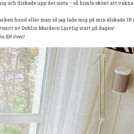
ig och diskade upp det sista – så himla skönt att vakna 
 varken hund eller man så jag lade mig på min älskade IR
vsnitt av Dublin Murders! Ljuvlig start på dagen!
n filt över)