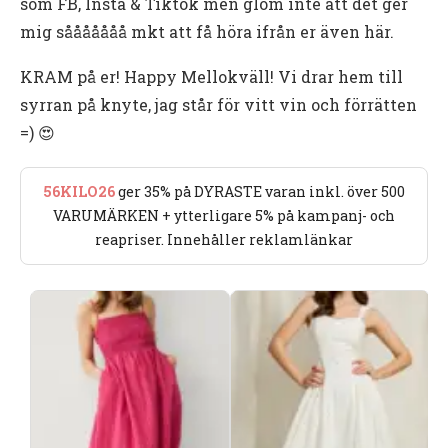
som FB, Insta & Tiktok men glöm inte att det ger
mig sååååååå mkt att få höra ifrån er även här.
KRAM på er! Happy Mellokväll! Vi drar hem till
syrran på knyte, jag står för vitt vin och förrätten
=) 😍
56KILO26
ger 35% på DYRASTE varan inkl. över 500
VARUMÄRKEN + ytterligare 5% på kampanj- och
reapriser. Innehåller reklamlänkar