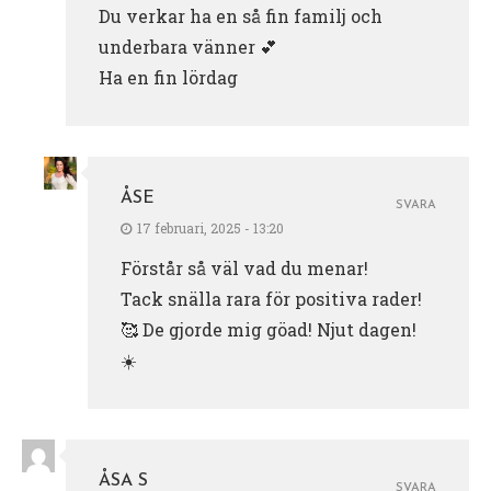
Du verkar ha en så fin familj och
underbara vänner 💕
Ha en fin lördag
ÅSE
SVARA
17 februari, 2025 - 13:20
Förstår så väl vad du menar!
Tack snälla rara för positiva rader!
🥰 De gjorde mig göad! Njut dagen!
☀️
ÅSA S
SVARA