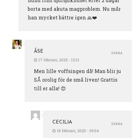
hund från djursjukhuset efter 2 dagar
borta med akuta magproblem. Nu mår
han mycket bättre igen 🙏❤️
ÅSE
SVARA
17 februari, 2025 - 13:13
Men lille voffsingen då! Man blir ju
SÅ orolig för de små liven! Grattis
till er alla! 😍
CECILIA
SVARA
18 februari, 2025 - 09:04