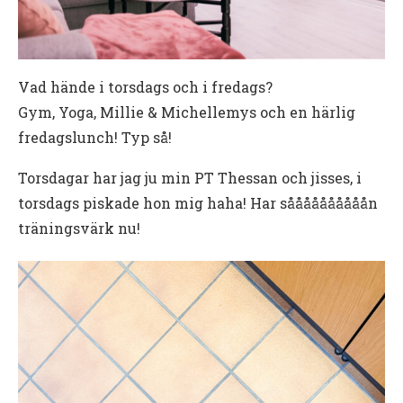
Vad hände i torsdags och i fredags?
Gym, Yoga, Millie & Michellemys och en härlig
fredagslunch! Typ så!
Torsdagar har jag ju min PT Thessan och jisses, i
torsdags piskade hon mig haha! Har såååååååååån
träningsvärk nu!