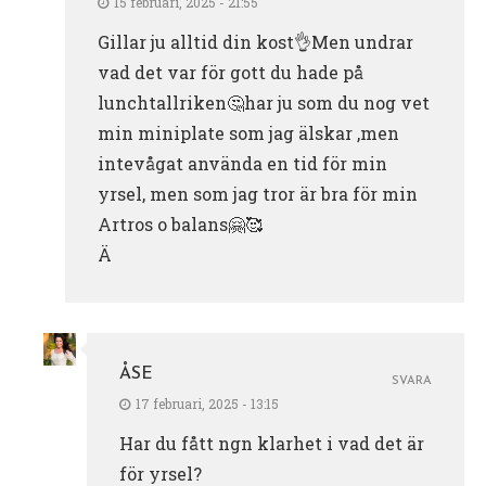
15 februari, 2025 - 21:55
Gillar ju alltid din kost👌Men undrar
vad det var för gott du hade på
lunchtallriken🤔har ju som du nog vet
min miniplate som jag älskar ,men
intevågat använda en tid för min
yrsel, men som jag tror är bra för min
Artros o balans🤗🥰
Ä
ÅSE
SVARA
17 februari, 2025 - 13:15
Har du fått ngn klarhet i vad det är
för yrsel?