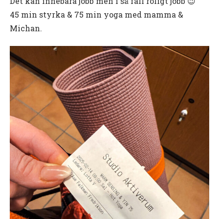
Det kan innebära jobb men i så fall roligt jobb 😉
45 min styrka & 75 min yoga med mamma &
Michan.