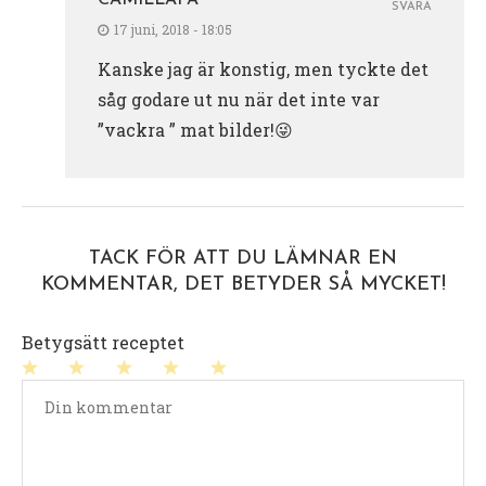
SVARA
17 juni, 2018 - 18:05
Kanske jag är konstig, men tyckte det
såg godare ut nu när det inte var
”vackra ” mat bilder!😜
TACK FÖR ATT DU LÄMNAR EN
KOMMENTAR, DET BETYDER SÅ MYCKET!
Betygsätt receptet
1
2
3
4
5
stjärna
stjärnor
stjärnor
stjärnor
stjärnor