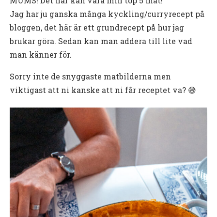
MUMS! Det här kan vara min top 5 mat!
Jag har ju ganska många kyckling/curryrecept på
bloggen, det här är ett grundrecept på hur jag
brukar göra. Sedan kan man addera till lite vad
man känner för.
Sorry inte de snyggaste matbilderna men
viktigast att ni kanske att ni får receptet va? 😅