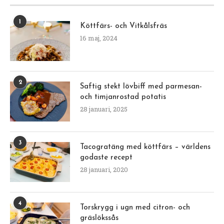
1
Köttfärs- och Vitkålsfräs
16 maj, 2024
2
Saftig stekt lövbiff med parmesan-
och timjanrostad potatis
28 januari, 2025
3
Tacogratäng med köttfärs – världens
godaste recept
28 januari, 2020
4
Torskrygg i ugn med citron- och
gräslökssås