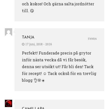
och kokos! Och gärna salta jordnötter
till. 😋
TANJA
SVARA
17 juni, 2018 - 20:16
Perfekt! Funderade precis på grytor
inför nästa vecka då vi får besök,
denna ser utsökt ut! Får bli den! Tack
för recept! ☺️ Tack också för en trevlig
blogg 👌🌸☀️
CAMILLAPA