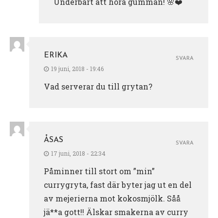
Underbart att höra gumman! 🌸❤️
ERIKA
SVARA
19 juni, 2018 - 19:46
Vad serverar du till grytan?
ÅSAS
SVARA
17 juni, 2018 - 22:34
Påminner till stort om ”min”
currygryta, fast där byter jag ut en del
av mejerierna mot kokosmjölk. Såå
jä**a gott!! Älskar smakerna av curry