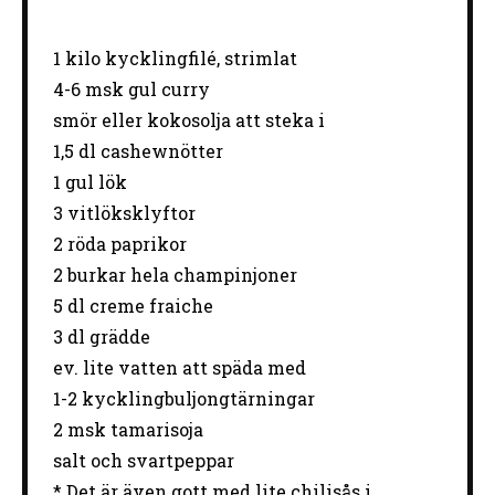
1
kilo kycklingfilé, strimlat
4
-
6
msk gul curry
smör eller kokosolja att steka i
1
,5 dl cashewnötter
1
gul lök
3
vitlöksklyftor
2
röda paprikor
2
burkar hela champinjoner
5
dl creme fraiche
3
dl grädde
ev. lite vatten att späda med
1
-
2
kycklingbuljongtärningar
2
msk tamarisoja
salt och svartpeppar
* Det är även gott med lite chilisås i