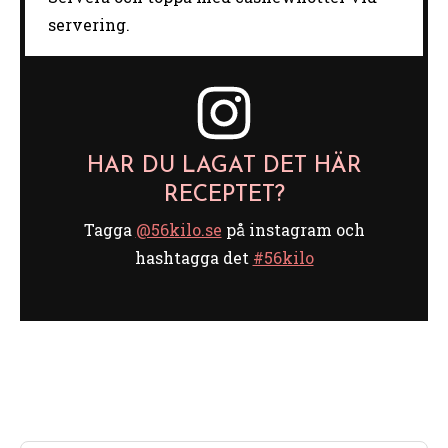
servering.
HAR DU LAGAT DET HÄR
RECEPTET?
Tagga
@56kilo.se
på instagram och
hashtagga det
#56kilo