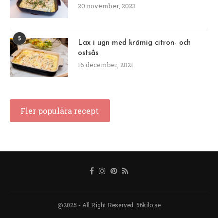
20 november, 2023
5
Lax i ugn med krämig citron- och
ostsås
16 december, 2021
Fler populära recept
@2025 - All Right Reserved. 56kilo.se