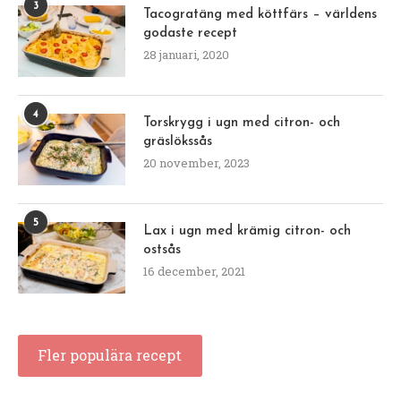
3
Tacogratäng med köttfärs – världens
godaste recept
28 januari, 2020
4
Torskrygg i ugn med citron- och
gräslökssås
20 november, 2023
5
Lax i ugn med krämig citron- och
ostsås
16 december, 2021
Fler populära recept