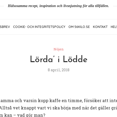
Hälsosamma recept, inspiration och livsnjutning för alla tillfällen.
SBREV
COOKIE- OCH INTEGRITETSPOLICY
OM 56KILO.SE
KONTAKT
HEL
Nöjen
Lörda’ i Lödde
8 april, 2018
mamma och varsin kopp kaffe en timme, försöker att inte
lltså vet knappt vart vi ska börja med när det gäller gr
som kan – vad gör man?