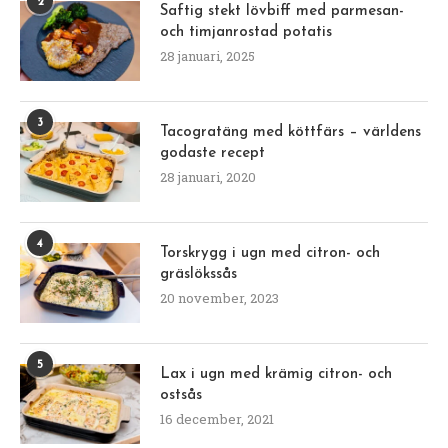
2
Saftig stekt lövbiff med parmesan-
och timjanrostad potatis
28 januari, 2025
3
Tacogratäng med köttfärs – världens
godaste recept
28 januari, 2020
4
Torskrygg i ugn med citron- och
gräslökssås
20 november, 2023
5
Lax i ugn med krämig citron- och
ostsås
16 december, 2021