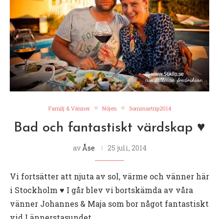
Familj & Vänner
Nöjen
Sommartrip2014
Bad och fantastiskt värdskap ♥︎
av
Åse
25 juli, 2014
Vi fortsätter att njuta av sol, värme och vänner här
i Stockholm ♥︎ I går blev vi bortskämda av våra
vänner Johannes & Maja som bor något fantastiskt
vid Lännerstasundet. …