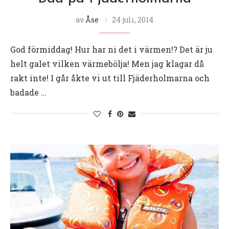
av
Åse
24 juli, 2014
God förmiddag! Hur har ni det i värmen!? Det är ju
helt galet vilken värmebölja! Men jag klagar då
rakt inte! I går åkte vi ut till Fjäderholmarna och
badade …