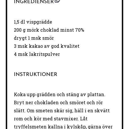
INGREDIENSER
1
,5 dl vispgrädde
200 g
mörk choklad minst 70%
drygt
1
msk smör
3
msk kakao av god kvalitet
4
msk lakritspulver
INSTRUKTIONER
Koka upp grädden och stäng av plattan.
Bryt ner chokladen och smöret och rör
slätt. Om smeten skär sig, häll i en skvätt
rom och kör med stavmixer. Låt
tryffelsmeten kallna i kylskåp, gärna över