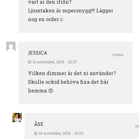
vart är den ifrån?
Ljusstaken är supersnygg!!! Lägger
nog en order☺
JESSICA
SVARA
16 november, 2018 - 22:27
Vilken dimmer är det ni använder?
Skulle också behöva fixa det här
hemma 😍
ÅSE
S
18 november, 2018 - 20:52