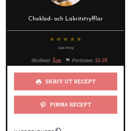
Choklad- och Lakritstryfflar
1
2
3
4
5
stjärna
stjärnor
stjärnor
stjärnor
stjärnor
Inga betyg
Skribent:
Åse
Portioner:
22-25
SKRIV UT RECEPT
PINNA RECEPT