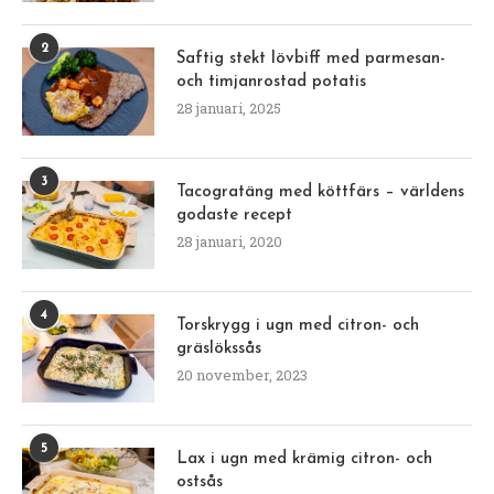
2
Saftig stekt lövbiff med parmesan-
och timjanrostad potatis
28 januari, 2025
3
Tacogratäng med köttfärs – världens
godaste recept
28 januari, 2020
4
Torskrygg i ugn med citron- och
gräslökssås
20 november, 2023
5
Lax i ugn med krämig citron- och
ostsås