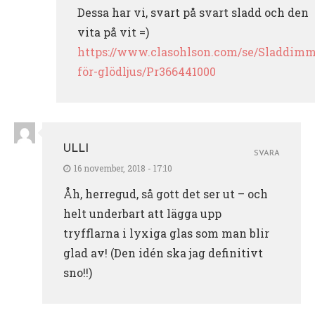
Dessa har vi, svart på svart sladd och den
vita på vit =)
https://www.clasohlson.com/se/Sladdimm
för-glödljus/Pr366441000
ULLI
SVARA
16 november, 2018 - 17:10
Åh, herregud, så gott det ser ut – och
helt underbart att lägga upp
tryfflarna i lyxiga glas som man blir
glad av! (Den idén ska jag definitivt
sno!!)