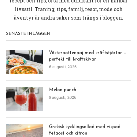
recept och tips, ofta med guldkant för en hållbar
livsstil. Träning, tips, familj, resor, mode och
äventyr är andra saker som trängs i bloggen.
SENASTE INLÄGGEN
Västerbottenpaj med kräftstjärtar –
perfekt till kräftskivan
6 augusti, 2026
Melon punch
5 augusti, 2026
Grekisk kycklingsallad med vispad
fetaost och citron