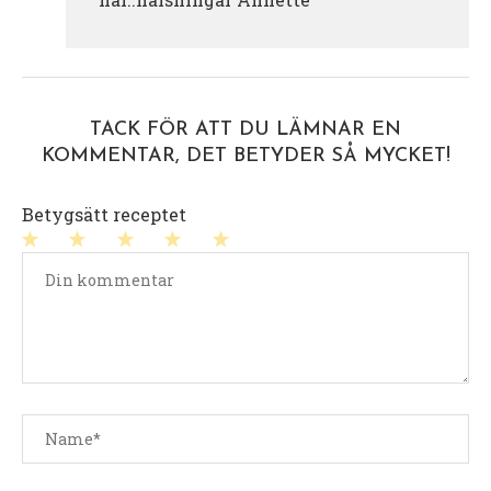
TACK FÖR ATT DU LÄMNAR EN
KOMMENTAR, DET BETYDER SÅ MYCKET!
Betygsätt receptet
1
2
3
4
5
stjärna
stjärnor
stjärnor
stjärnor
stjärnor