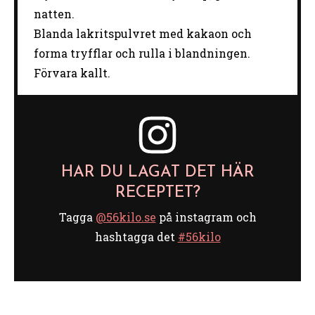
natten.
Blanda lakritspulvret med kakaon och
forma tryfflar och rulla i blandningen.
Förvara kallt.
HAR DU LAGAT DET HÄR
RECEPTET?
Tagga
@56kilo.se
på instagram och
hashtagga det
#56kilo