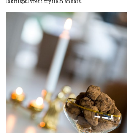
lakritspulvret i tryffeln annars.