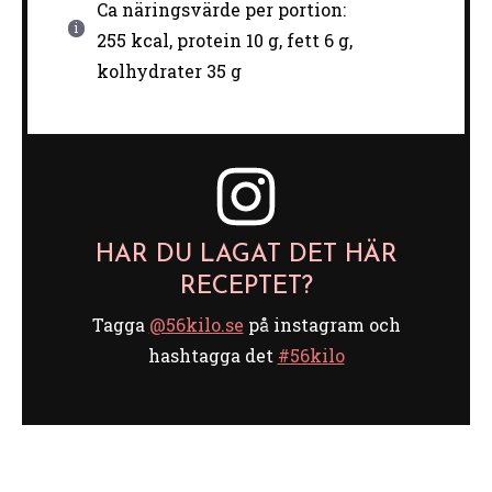
Ca näringsvärde per portion:
255 kcal, protein 10 g, fett 6 g,
kolhydrater 35 g
HAR DU LAGAT DET HÄR
RECEPTET?
Tagga
@56kilo.se
på instagram och
hashtagga det
#56kilo