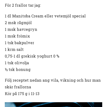
För 2 frallor tar jag:
1 dl Manitoba Cream eller vetemjöl special
2 msk rågmjöl
1 msk havregryn
1 msk frömix
1 tsk bakpulver
1 krm salt
0,75-1 dl grekisk yoghurt 0 %
1 tsk olivolja
½ tsk honung
Följ receptet nedan ang vila, vikning och hur man
skär frallorna
Kör på 175 g i 11-13