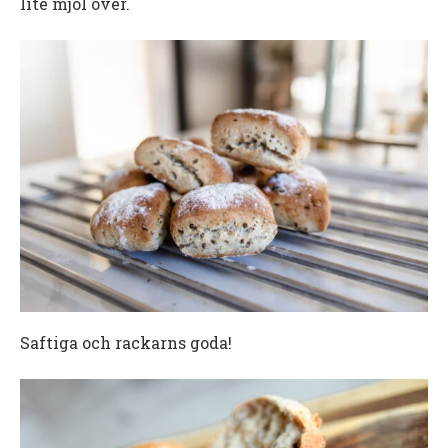
lite mjöl över.
Saftiga och rackarns goda!