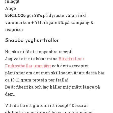
inlägg!
Ange
56KILO26
ger
33%
på dyraste varan inkl.
varumärken + Ytterligare
5%
på kampanj- &
reapriser
Snabba yoghurtfrallor
Nu ska ni få ett toppenbra recept!
Jag vet att ni älskar mina
Blixtfrallor /
Frukostbullar utan jäst
och detta receptet
påminner om det men skillnaden är att dessa har
ca 10-11 gram protein per fralla!
De är fiberrika och jag håller mig mätt länge på
dem.
Vill du ha ett glutenfritt recept? Dessa är
glutenfria men inte så höga i proteinmängd.