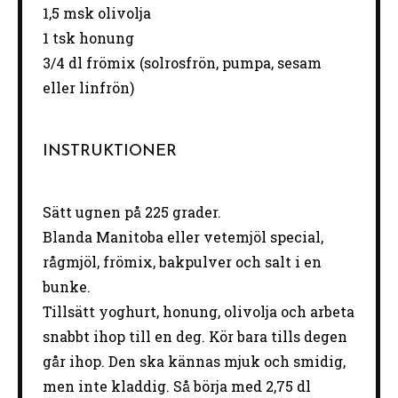
1
,5 msk olivolja
1
tsk honung
3/4
dl frömix (solrosfrön, pumpa, sesam
eller linfrön)
INSTRUKTIONER
Sätt ugnen på 225 grader.
Blanda Manitoba eller vetemjöl special,
rågmjöl, frömix, bakpulver och salt i en
bunke.
Tillsätt yoghurt, honung, olivolja och arbeta
snabbt ihop till en deg. Kör bara tills degen
går ihop. Den ska kännas mjuk och smidig,
men inte kladdig. Så börja med 2,75 dl