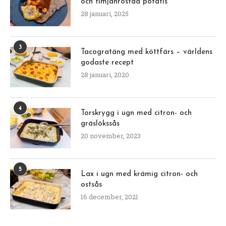
och timjanrostad potatis
28 januari, 2025
3
Tacogratäng med köttfärs – världens
godaste recept
28 januari, 2020
4
Torskrygg i ugn med citron- och
gräslökssås
20 november, 2023
5
Lax i ugn med krämig citron- och
ostsås
16 december, 2021