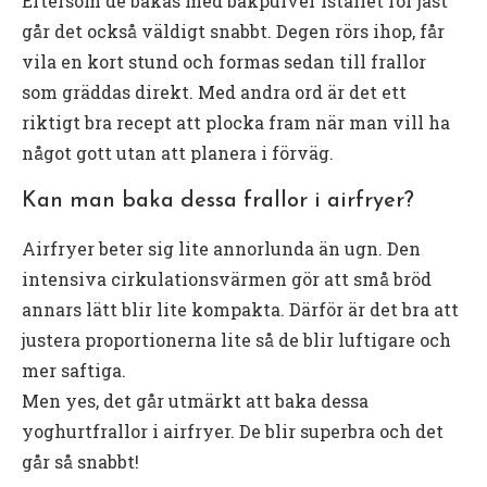
Eftersom de bakas med bakpulver istället för jäst
går det också väldigt snabbt. Degen rörs ihop, får
vila en kort stund och formas sedan till frallor
som gräddas direkt. Med andra ord är det ett
riktigt bra recept att plocka fram när man vill ha
något gott utan att planera i förväg.
Kan man baka dessa frallor i airfryer?
Airfryer beter sig lite annorlunda än ugn. Den
intensiva cirkulationsvärmen gör att små bröd
annars lätt blir lite kompakta. Därför är det bra att
justera proportionerna lite så de blir luftigare och
mer saftiga.
Men yes, det går utmärkt att baka dessa
yoghurtfrallor i airfryer. De blir superbra och det
går så snabbt!