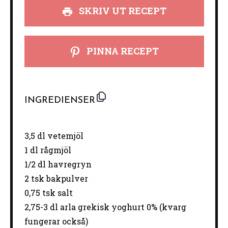
SKRIV UT RECEPT
PINNA RECEPT
INGREDIENSER
3
,5 dl vetemjöl
1
dl rågmjöl
1/2
dl havregryn
2
tsk bakpulver
0
,75 tsk salt
2
,75-3 dl arla grekisk yoghurt 0% (kvarg
fungerar också)