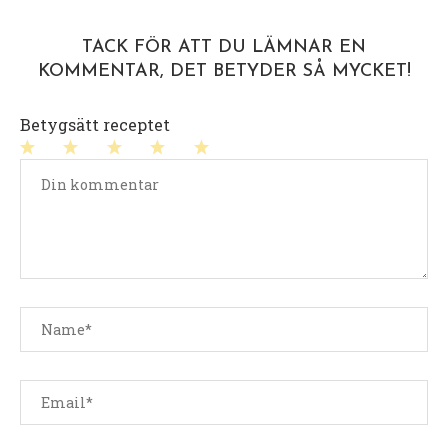
TACK FÖR ATT DU LÄMNAR EN
KOMMENTAR, DET BETYDER SÅ MYCKET!
Betygsätt receptet
1
2
3
4
5
stjärna
stjärnor
stjärnor
stjärnor
stjärnor