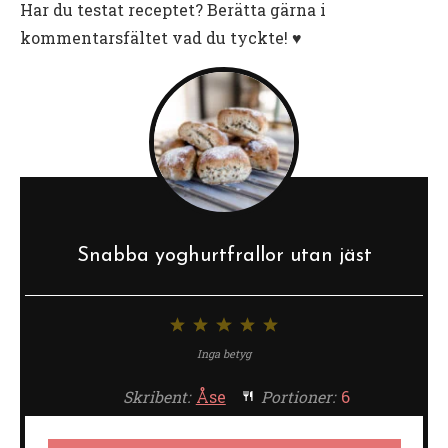
Har du testat receptet? Berätta gärna i
kommentarsfältet vad du tyckte! ♥️
Snabba yoghurtfrallor utan jäst
1
2
3
4
5
stjärna
stjärnor
stjärnor
stjärnor
stjärnor
Inga betyg
Skribent:
Åse
Portioner:
6