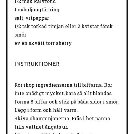
1
-
2
msk kalvfond
1
oxbuljongtärning
salt, vitpeppar
1/2
tsk torkad timjan eller 2 kvistar färsk
smör
ev en skvätt torr sherry
INSTRUKTIONER
Rör ihop ingredienserna till biffarna. Rör
inte onödigt mycket, bara så allt blandas.
Forma 8 biffar och stek på båda sidor i smör.
Lägg i form och håll varm.
Skiva champinjonerna. Fräs i het panna
tills vattnet ångats ur.