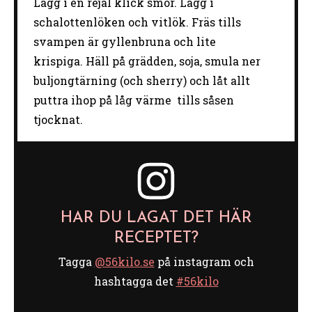
Lägg i en rejäl klick smör. Lägg i
schalottenlöken och vitlök. Fräs tills
svampen är gyllenbruna och lite
krispiga. Häll på grädden, soja, smula ner
buljongtärning (och sherry) och låt allt
puttra ihop på låg värme tills såsen
tjocknat.
HAR DU LAGAT DET HÄR
RECEPTET?
Tagga
@56kilo.se
på instagram och
hashtagga det
#56kilo