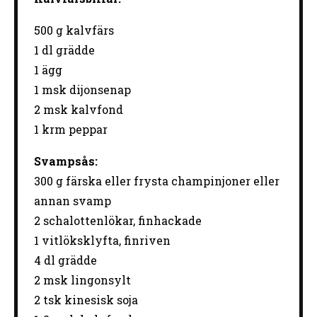
500 g
kalvfärs
1
dl grädde
1
ägg
1
msk dijonsenap
2
msk kalvfond
1
krm peppar
Svampsås:
300
g färska eller frysta champinjoner eller
annan svamp
2
schalottenlökar, finhackade
1
vitlöksklyfta, finriven
4
dl grädde
2
msk lingonsylt
2
tsk kinesisk soja