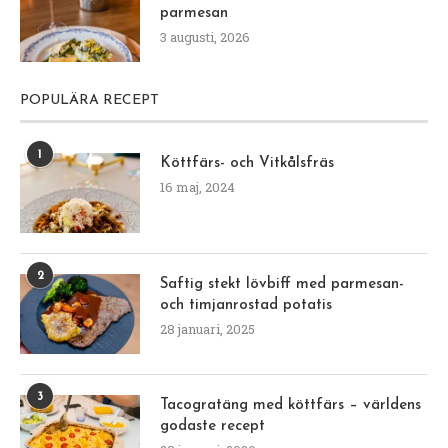
parmesan
3 augusti, 2026
POPULÄRA RECEPT
1
Köttfärs- och Vitkålsfräs
16 maj, 2024
2
Saftig stekt lövbiff med parmesan-
och timjanrostad potatis
28 januari, 2025
3
Tacogratäng med köttfärs – världens
godaste recept