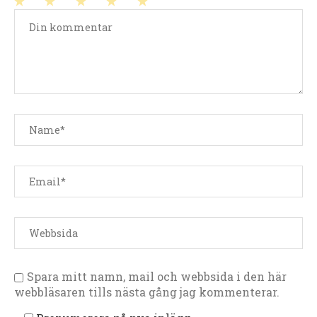
1
2
3
4
5
stjärna
stjärnor
stjärnor
stjärnor
stjärnor
Spara mitt namn, mail och webbsida i den här
webbläsaren tills nästa gång jag kommenterar.