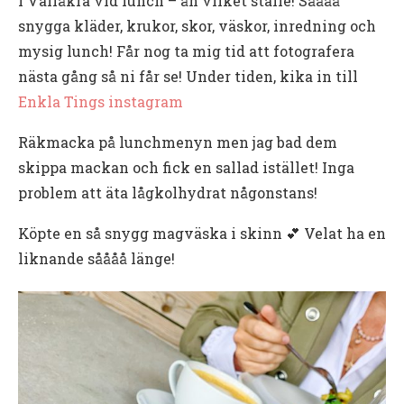
i Vallåkra vid lunch – åh vilket ställe! Såååå
snygga kläder, krukor, skor, väskor, inredning och
mysig lunch! Får nog ta mig tid att fotografera
nästa gång så ni får se! Under tiden, kika in till
Enkla Tings instagram
Räkmacka på lunchmenyn men jag bad dem
skippa mackan och fick en sallad istället! Inga
problem att äta lågkolhydrat någonstans!
Köpte en så snygg magväska i skinn 💕 Velat ha en
liknande såååå länge!