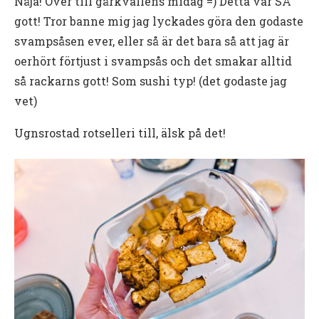
Nåja! Över till gårkvällens midag =) Detta var SÅ
gott! Tror banne mig jag lyckades göra den godaste
svampsåsen ever, eller så är det bara så att jag är
oerhört förtjust i svampsås och det smakar alltid
så rackarns gott! Som sushi typ! (det godaste jag
vet)
Ugnsrostad rotselleri till, älsk på det!