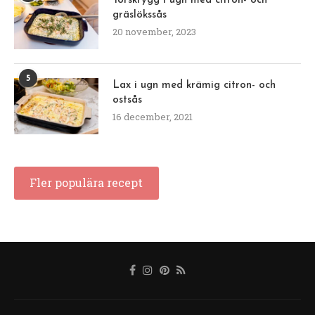
Torskrygg i ugn med citron- och
gräslökssås
20 november, 2023
5
Lax i ugn med krämig citron- och
ostsås
16 december, 2021
Fler populära recept