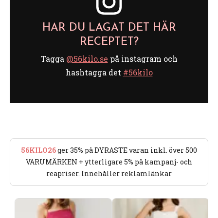
HAR DU LAGAT DET HÄR
RECEPTET?
Tagga
@56kilo.se
på instagram och
hashtagga det
#56kilo
56KILO26
ger 35% på DYRASTE varan inkl. över 500
VARUMÄRKEN + ytterligare 5% på kampanj- och
reapriser. Innehåller reklamlänkar