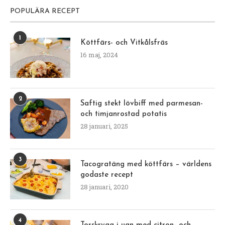
POPULÄRA RECEPT
1
Köttfärs- och Vitkålsfräs
16 maj, 2024
2
Saftig stekt lövbiff med parmesan-
och timjanrostad potatis
28 januari, 2025
3
Tacogratäng med köttfärs – världens
godaste recept
28 januari, 2020
4