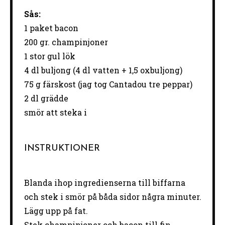
Sås:
1 paket bacon
200
gr. champinjoner
1
stor gul lök
4
dl buljong (
4
dl vat
ten
+ 1,
5
oxbuljong)
75 g
färskost (jag tog Cantadou tre peppar)
2
dl grädde
smör att steka i
INSTRUKTIONER
Blanda ihop ingredienserna till biffarna
och stek i smör på båda sidor några minuter.
Lägg upp på fat.
Stek champinjoner och bacon till fin