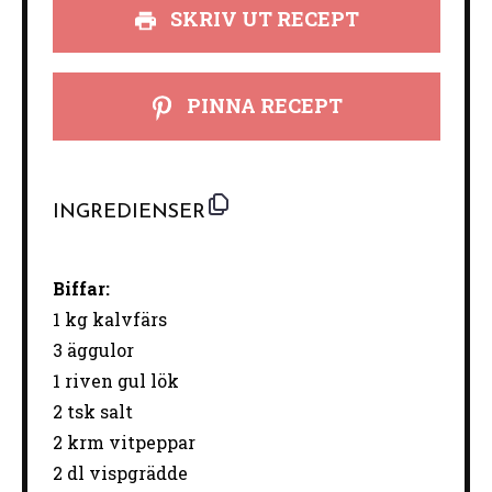
SKRIV UT RECEPT
PINNA RECEPT
INGREDIENSER
Biffar:
1
kg kalvfärs
3
äggulor
1
riven gul lök
2
tsk salt
2
krm vitpeppar
2
dl vispgrädde