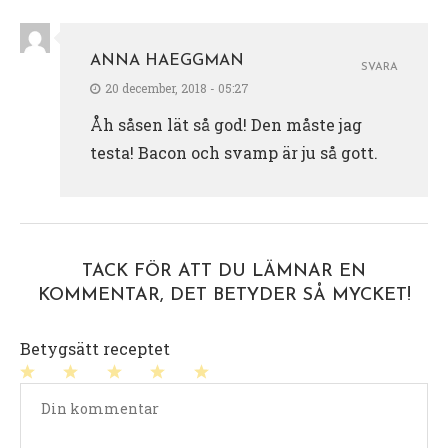
ANNA HAEGGMAN
SVARA
20 december, 2018 - 05:27
Åh såsen lät så god! Den måste jag
testa! Bacon och svamp är ju så gott.
TACK FÖR ATT DU LÄMNAR EN
KOMMENTAR, DET BETYDER SÅ MYCKET!
Betygsätt receptet
1
2
3
4
5
stjärna
stjärnor
stjärnor
stjärnor
stjärnor