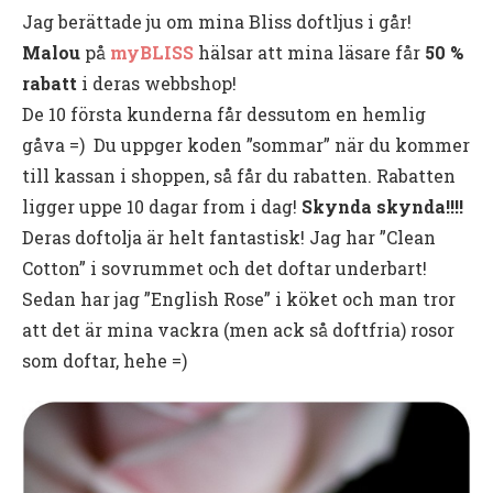
Jag berättade ju om mina Bliss doftljus i går!
Malou
på
myBLISS
hälsar att mina läsare får
50 %
rabatt
i deras webbshop!
De 10 första kunderna får dessutom en hemlig
gåva =) Du uppger koden ”sommar” när du kommer
till kassan i shoppen, så får du rabatten. Rabatten
ligger uppe 10 dagar from i dag!
Skynda skynda!!!!
Deras doftolja är helt fantastisk! Jag har ”Clean
Cotton” i sovrummet och det doftar underbart!
Sedan har jag ”English Rose” i köket och man tror
att det är mina vackra (men ack så doftfria) rosor
som doftar, hehe =)