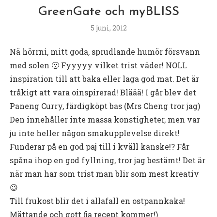
GreenGate och myBLISS
5 juni, 2012
Nä hörrni, mitt goda, sprudlande humör försvann
med solen 🙁 Fyyyyy vilket trist väder! NOLL
inspiration till att baka eller laga god mat. Det är
tråkigt att vara oinspirerad! Bläää! I går blev det
Paneng Curry, färdigköpt bas (Mrs Cheng tror jag)
Den innehåller inte massa konstigheter, men var
ju inte heller någon smakupplevelse direkt!
Funderar på en god paj till i kväll kanske!? Får
spåna ihop en god fyllning, tror jag bestämt! Det är
när man har som trist man blir som mest kreativ
😉
Till frukost blir det i allafall en ostpannkaka!
Mättande och gott (ja recept kommer!)