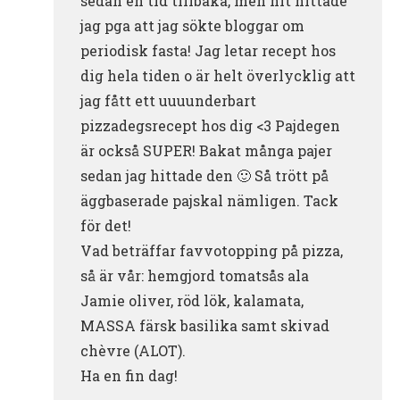
sedan en tid tillbaka, men hit hittade
jag pga att jag sökte bloggar om
periodisk fasta! Jag letar recept hos
dig hela tiden o är helt överlycklig att
jag fått ett uuuunderbart
pizzadegsrecept hos dig <3 Pajdegen
är också SUPER! Bakat många pajer
sedan jag hittade den 🙂 Så trött på
äggbaserade pajskal nämligen. Tack
för det!
Vad beträffar favvotopping på pizza,
så är vår: hemgjord tomatsås ala
Jamie oliver, röd lök, kalamata,
MASSA färsk basilika samt skivad
chèvre (ALOT).
Ha en fin dag!