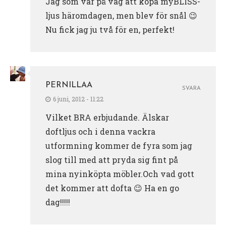
Jag som var på väg att köpa myBLISS-
ljus häromdagen, men blev för snål 😉
Nu fick jag ju två för en, perfekt!
PERNILLAA
SVARA
6 juni, 2012 - 11:22
Vilket BRA erbjudande. Älskar
doftljus och i denna vackra
utformning kommer de fyra som jag
slog till med att pryda sig fint på
mina nyinköpta möbler.Och vad gott
det kommer att dofta 😉 Ha en go
dag!!!!!