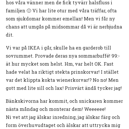
hos våra vänner men de fick tyvärr halsfluss i
familjen 🙁 Vi har lite otur med våra träffar, ofta
som sjukdomar kommer emellan! Men vi får ny
chans att umgås på midsommar då vi är nerbjudna
dit.
Vi var på IKEA i går, skulle ha en garderob till
sovrummet. Provade deras nya sommarbuffé! 99:-
ät hur mycket som helst. Hm, var helt OK. Fast
hade velat ha riktigt stekta prinskorvar! I stället
var det klippta kokta wienerkorvar!? No no! Men
gott med lite sill och lax! Prisvärt ändå tycker jag!
Bänkskivorna har kommit, och snickaren kommer
nästa måndag och monterar dem! Weeeeee!
Ni vet att jag älskar inredning, jag älskar färg och
form överhuvudtaget och älskar att uttrycka mig