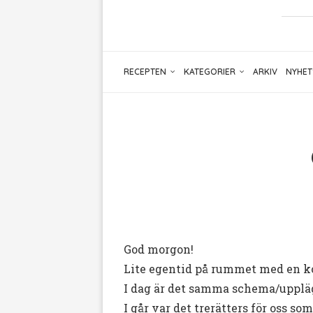
RECEPTEN
KATEGORIER
ARKIV
NYHET
God morgon!
Lite egentid på rummet med en k
I dag är det samma schema/uppläg
I går var det trerätters för oss s