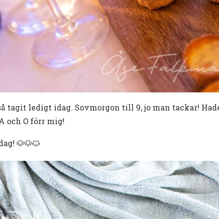
så tagit ledigt idag. Sovmorgon till 9, jo man tackar! H
A och O förr mig!
dag! 🐶🐶🐱