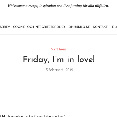
Hälsosamma recept, inspiration och livsnjutning för alla tillfällen.
SBREV
COOKIE- OCH INTEGRITETSPOLICY
OM 56KILO.SE
KONTAKT
HEL
Vårt hem
Friday, I’m in love!
15 februari, 2019
 Ni kanske inte firar lite extra?