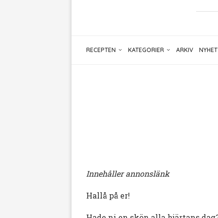
RECEPTEN
KATEGORIER
ARKIV
NYHET
Innehåller annonslänk
Hallå på er!
Hade ni en skön alla hjärtans dag?