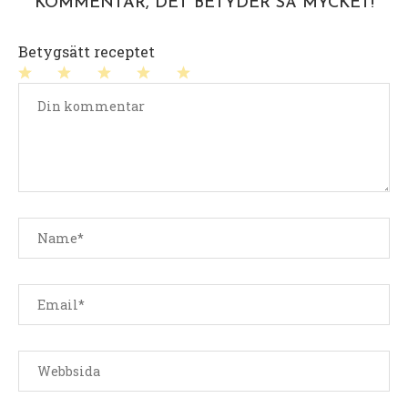
KOMMENTAR, DET BETYDER SÅ MYCKET!
Betygsätt receptet
1
2
3
4
5
stjärna
stjärnor
stjärnor
stjärnor
stjärnor