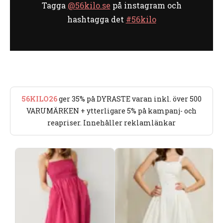
Tagga
@56kilo.se
på instagram och
hashtagga det
#56kilo
56KILO26
ger 35% på DYRASTE varan inkl. över 500
VARUMÄRKEN + ytterligare 5% på kampanj- och
reapriser. Innehåller reklamlänkar