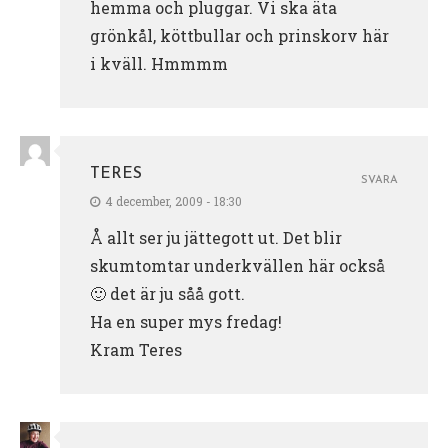
hemma och pluggar. Vi ska äta
grönkål, köttbullar och prinskorv här
i kväll. Hmmmm
TERES
SVARA
4 december, 2009 - 18:30
Å allt ser ju jättegott ut. Det blir
skumtomtar underkvällen här också
🙂 det är ju såå gott.
Ha en super mys fredag!
Kram Teres