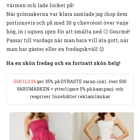
värmen och lade locket på!
När grönsakerna var klara samlade jag ihop dem
portionsvis och på med 30 g chevréost över varje
hög, in i ugnen igen för att smälta ned 🙂 Gourmé!
Passar till vardags när man bara vill äta gott, när
man har gäster eller en fredagskväll 😉
Ha en skön fredag och en fortsatt skön helg!
56KILO26
ger 35% på DYRASTE varan inkl. över 500
VARUMÄRKEN + ytterligare 5% på kampanj- och
reapriser. Innehåller reklamlänkar