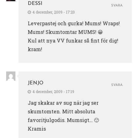
DESSI
SVARA
4 december, 2009 - 17:20
Leverpastej och gurka! Mums! Wraps!
Mums! Skumtomtar MUMS! 😀
Kul att nya VV funkar så fint för dig!
kram!
JENJO
SVARA
4 december, 2009 - 17:19
Jag skakar av sug när jag ser
skumtomten. Mitt absoluta
favoritjulgodis. Mumsigt… 🙂
Kramis