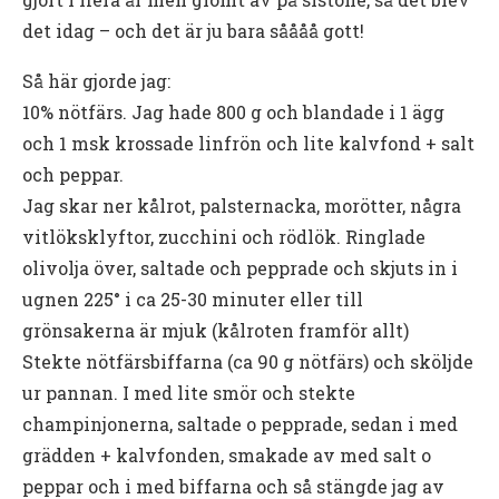
det idag – och det är ju bara såååå gott!
Så här gjorde jag:
10% nötfärs. Jag hade 800 g och blandade i 1 ägg
och 1 msk krossade linfrön och lite kalvfond + salt
och peppar.
Jag skar ner kålrot, palsternacka, morötter, några
vitlöksklyftor, zucchini och rödlök. Ringlade
olivolja över, saltade och pepprade och skjuts in i
ugnen 225° i ca 25-30 minuter eller till
grönsakerna är mjuk (kålroten framför allt)
Stekte nötfärsbiffarna (ca 90 g nötfärs) och sköljde
ur pannan. I med lite smör och stekte
champinjonerna, saltade o pepprade, sedan i med
grädden + kalvfonden, smakade av med salt o
peppar och i med biffarna och så stängde jag av