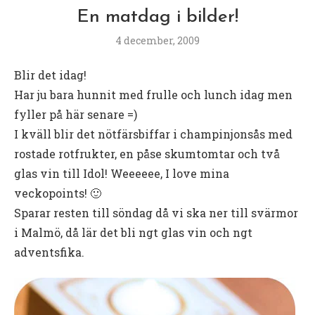
En matdag i bilder!
4 december, 2009
Blir det idag!
Har ju bara hunnit med frulle och lunch idag men
fyller på här senare =)
I kväll blir det nötfärsbiffar i champinjonsås med
rostade rotfrukter, en påse skumtomtar och två
glas vin till Idol! Weeeeee, I love mina
veckopoints! 🙂
Sparar resten till söndag då vi ska ner till svärmor
i Malmö, då lär det bli ngt glas vin och ngt
adventsfika.