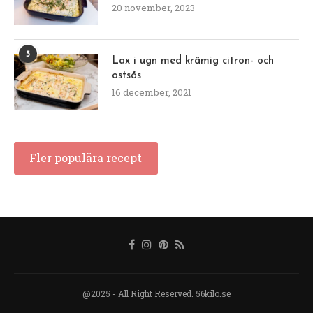
20 november, 2023
5
Lax i ugn med krämig citron- och
ostsås
16 december, 2021
Fler populära recept
@2025 - All Right Reserved. 56kilo.se