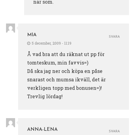
när som.
MIA
SVARA
5 december, 2009 - 11:19
Å vad bra att du räknat ut pp för
tomteskum, min favvis=)
Då ska jag ner och köpa en påse
snarast och mumsa ikväll, det är
verkligen topp med bonusen=)!
Trevlig lördag!
ANNA-LENA
SVARA