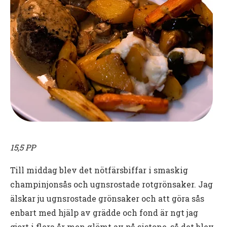
15,5 PP
Till middag blev det nötfärsbiffar i smaskig
champinjonsås och ugnsrostade rotgrönsaker. Jag
älskar ju ugnsrostade grönsaker och att göra sås
enbart med hjälp av grädde och fond är ngt jag
gjort i flera år men glömt av på sistone, så det blev