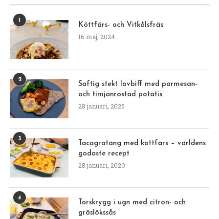
1
Köttfärs- och Vitkålsfräs
16 maj, 2024
2
Saftig stekt lövbiff med parmesan-
och timjanrostad potatis
28 januari, 2025
3
Tacogratäng med köttfärs – världens
godaste recept
28 januari, 2020
4
Torskrygg i ugn med citron- och
gräslökssås