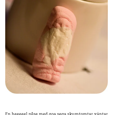
En heeeeel påse med goa sega skumtomtar väntar